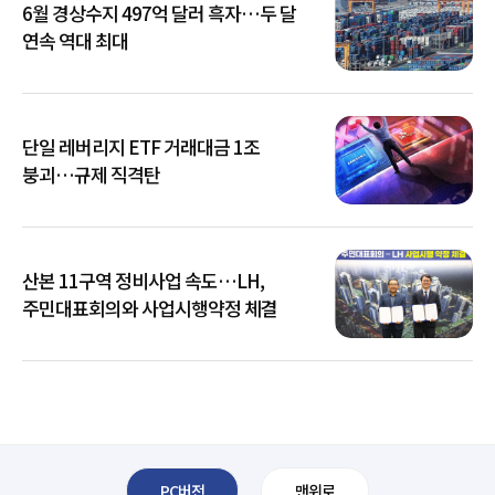
6월 경상수지 497억 달러 흑자…두 달
연속 역대 최대
단일 레버리지 ETF 거래대금 1조
붕괴…규제 직격탄
산본 11구역 정비사업 속도…LH,
주민대표회의와 사업시행약정 체결
PC버전
맨위로