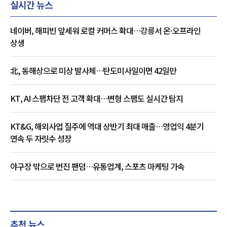
실시간 뉴스
네이버, 해피빈 앞세워 로컬 커머스 확대…강릉서 온·오프라인
상생
北, 동해상으로 미상 발사체…탄도미사일이면 42일만
KT, AI 스팸차단 전 고객 확대…변형 스팸도 실시간 탐지
KT&G, 해외사업 질주에 역대 상반기 최대 매출…영업익 4분기
연속 두 자릿수 성장
야구장 밖으로 번진 팬덤…유통업계, 스포츠 마케팅 가속
추천 뉴스