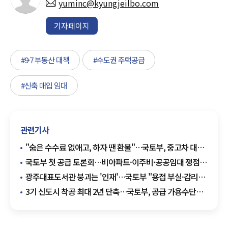
yuminc@kyungjeilbo.com
기자페이지
#9·7 부동산 대책
#수도권 주택공급
#신축 매입 임대
관련기사
"숨은 수수료 없애고, 하자 땐 환불"…국토부, 중고차 대책
발표
국토부 첫 공급 토론회…비아파트·이주비·공공임대 쟁점
부상
광주대표도서관 붕괴는 '인재'…국토부 "용접 부실·감리
소홀 확인"
3기 신도시 착공 최대 2년 단축…국토부, 공급 가용수단
총동원