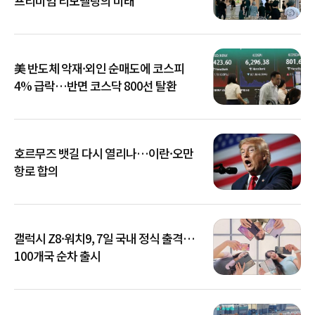
프리미엄 리모델링의 미래
美 반도체 악재·외인 순매도에 코스피
4% 급락…반면 코스닥 800선 탈환
호르무즈 뱃길 다시 열리나…이란·오만
항로 합의
갤럭시 Z8·워치9, 7일 국내 정식 출격…
100개국 순차 출시