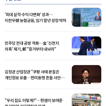
'최대 실적·수익 다변화' 성과…
이찬우號 농협금융, 임기 말년 성장 박차
민주당 전대 공방 격화…金 '신천지
의혹' 제기, 鄭 "증거부터 내놔라"
김정관 산업장관 "쿠팡 사태 본질은
개인정보 유출…한미동맹 흔들 사안
아냐"
"우리 집도 이렇게?"…한샘이 보여준