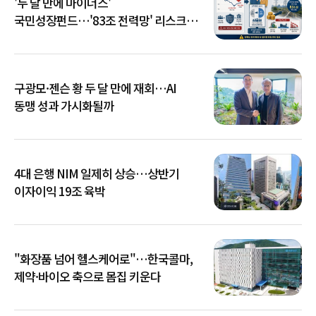
'두 달 만에 마이너스'
국민성장펀드…'83조 전력망' 리스크
확산
구광모·젠슨 황 두 달 만에 재회…AI
동맹 성과 가시화될까
4대 은행 NIM 일제히 상승…상반기
이자이익 19조 육박
"화장품 넘어 헬스케어로"…한국콜마,
제약·바이오 축으로 몸집 키운다