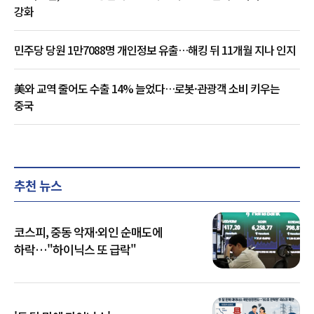
강화
민주당 당원 1만7088명 개인정보 유출…해킹 뒤 11개월 지나 인지
美와 교역 줄어도 수출 14% 늘었다…로봇·관광객 소비 키우는
중국
추천 뉴스
코스피, 중동 악재·외인 순매도에
하락…"하이닉스 또 급락"