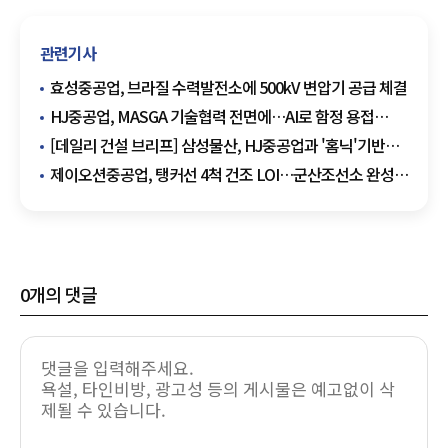
관련기사
효성중공업, 브라질 수력발전소에 500kV 변압기 공급 체결
HJ중공업, MASGA 기술협력 전면에…AI로 함정 용접
자동화
[데일리 건설 브리프] 삼성물산, HJ중공업과 '홈닉'기반
스마트 주거 서비스 확대 外
제이오션중공업, 탱커선 4척 건조 LOI…군산조선소 완성선
부활 '청신호'
0
개의 댓글