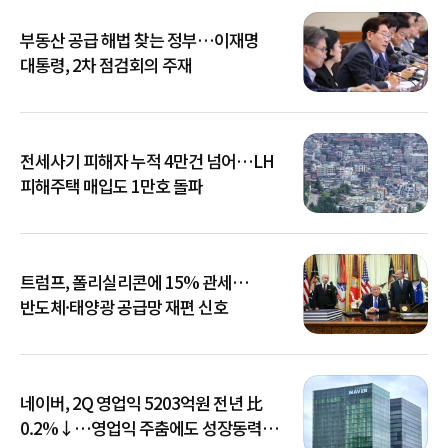
부동산 공급 해법 찾는 정부…이재명
대통령, 2차 점검회의 주재
전세사기 피해자 누적 4만건 넘어…LH
피해주택 매입도 1만호 돌파
트럼프, 폴리실리콘에 15% 관세…
반도체·태양광 공급망 재편 신호
네이버, 2Q 영업익 5203억원 전년 比
0.2%↓…영업익 주춤에도 성장동력