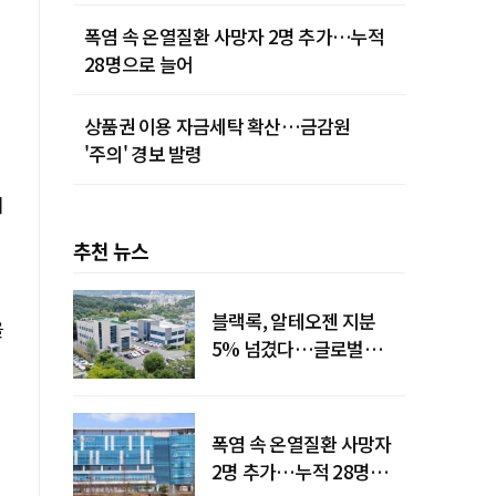
폭염 속 온열질환 사망자 2명 추가…누적
28명으로 늘어
정
상품권 이용 자금세탁 확산…금감원
'주의' 경보 발령
이
추천 뉴스
블랙록, 알테오젠 지분
을
5% 넘겼다…글로벌
투자자 '주목'
폭염 속 온열질환 사망자
2명 추가…누적 28명으로