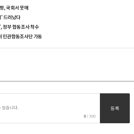
팡, 국회서 뭇매
백' 드러났다
', 정부 합동조사 착수
부터 민관합동조사단 가동
등록
0
/ 300