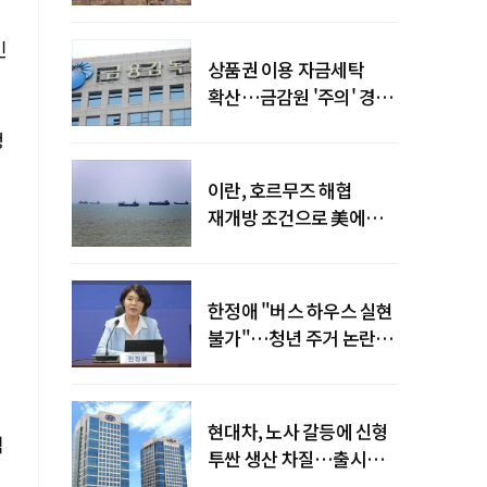
늘어
인
상품권 이용 자금세탁
확산…금감원 '주의' 경보
발령
정
이란, 호르무즈 해협
재개방 조건으로 美에
병력 철수·배상 요구
한정애 "버스 하우스 실현
불가"…청년 주거 논란
진화
현대차, 노사 갈등에 신형
직
투싼 생산 차질…출시
일정 영향 가능성↑