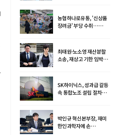
회
농협하나로유통, '신상품
장려금' 부당 수취…
공정위 과징금
4억6200만원
최태원·노소영 재산분할
소송, 재상고 기한 임박…
이번주 결론 갈림길
·
SK하이닉스, 성과급 갈등
속 통합노조 설립 절차
착수
박인규 혁신본부장, 재미
한인과학자에 손
내밀었다…AI·우주·양자