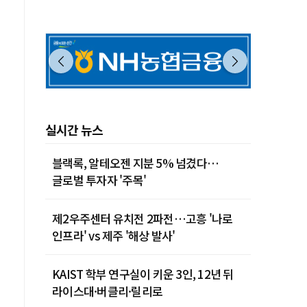
실시간 뉴스
블랙록, 알테오젠 지분 5% 넘겼다…
글로벌 투자자 '주목'
제2우주센터 유치전 2파전…고흥 '나로
인프라' vs 제주 '해상 발사'
KAIST 학부 연구실이 키운 3인, 12년 뒤
라이스대·버클리·릴리로