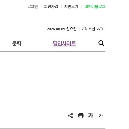
로그인
회원가입
지면보기
네이버블로그
부산 27˚C
대구 25˚C
2026.08.09 일요일
문화
딥인사이트
인천 27˚C
광주 26˚C
대전 25˚C
울산 25˚C
강릉 23˚C
제주 27˚C