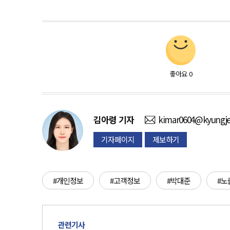
좋아요
0
김아령
기자
kimar0604@kyungje
기자페이지
제보하기
#개인정보
#고객정보
#박대준
#노
관련기사