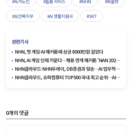
#독거노인
#돌봄 서비스
#NHN
#와플랫
#보건복지부
#AI 생활지원사
#SKT
관련기사
NHN, 첫 게임·AI 해커톤에 상금 8000만원 걸었다
NHN, AI 게임 인재 키운다…채용 연계 해커톤 'NAN 2026'
개최
NHN클라우드·NHN두레이, DB증권과 맞손…AI 업무혁신
나선다
NHN클라우드, 슈퍼컴퓨터 TOP500 국내 최고 순위…AI
인프라 경쟁력 입증
0
개의 댓글