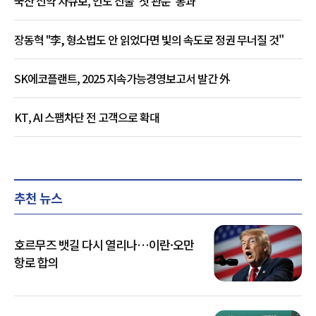
국산 신약 자큐보, 인도 진출 '첫 관문' 통과
장동혁 "李, 형소법도 안 읽었다면 빛의 속도로 정권 무너질 것"
SK에코플랜트, 2025 지속가능경영보고서 발간 外
KT, AI 스팸차단 전 고객으로 확대
추천 뉴스
호르무즈 뱃길 다시 열리나…이란·오만
항로 합의