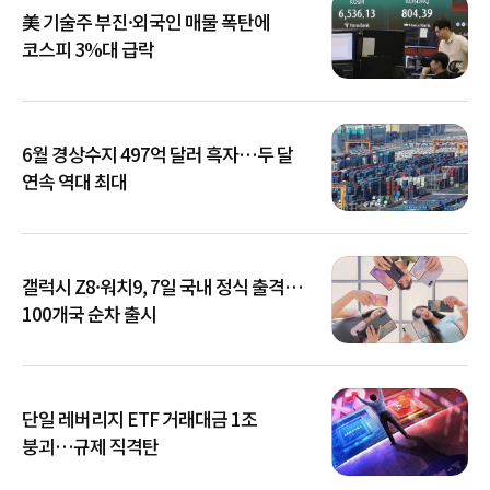
美 기술주 부진·외국인 매물 폭탄에
코스피 3%대 급락
6월 경상수지 497억 달러 흑자…두 달
연속 역대 최대
갤럭시 Z8·워치9, 7일 국내 정식 출격…
100개국 순차 출시
단일 레버리지 ETF 거래대금 1조
붕괴…규제 직격탄