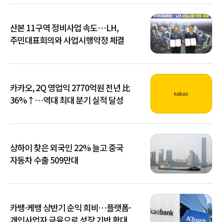
산본 11구역 정비사업 속도…LH,
주민대표회의와 사업시행약정 체결
카카오, 2Q 영업익 2770억원 전년 比
36%↑…역대 최대 분기 실적 달성
상하이 찾은 외국인 22% 늘고 중국
자동차 수출 509만대
카뱅·케뱅 상반기 순익 희비…플랫폼·
개인사업자 금융으로 성장 기반 확대