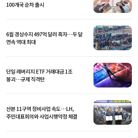
100개국 순차 출시
6월 경상수지 497억 달러 흑자…두 달
연속 역대 최대
단일 레버리지 ETF 거래대금 1조
붕괴…규제 직격탄
산본 11구역 정비사업 속도…LH,
주민대표회의와 사업시행약정 체결