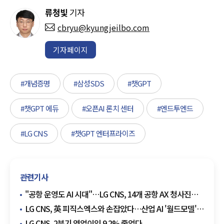
류청빛
기자
cbryu@kyungjeilbo.com
기자페이지
#개념증명
#삼성SDS
#챗GPT
#챗GPT 에듀
#오픈AI 론치 센터
#엔드투엔드
#LG CNS
#챗GPT 엔터프라이즈
관련기사
"공항 운영도 AI 시대"…LG CNS, 14개 공항 AX 청사진
만든다
LG CNS, 英 피직스엑스와 손잡았다…산업 AI '월드모델'
만든다
LG CNS, 2분기 영업이익 9.2% 줄었다.