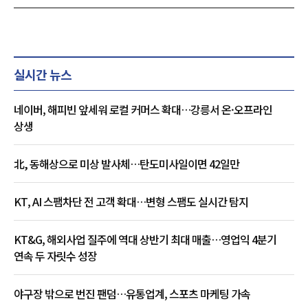
실시간 뉴스
네이버, 해피빈 앞세워 로컬 커머스 확대…강릉서 온·오프라인
상생
北, 동해상으로 미상 발사체…탄도미사일이면 42일만
KT, AI 스팸차단 전 고객 확대…변형 스팸도 실시간 탐지
KT&G, 해외사업 질주에 역대 상반기 최대 매출…영업익 4분기
연속 두 자릿수 성장
야구장 밖으로 번진 팬덤…유통업계, 스포츠 마케팅 가속