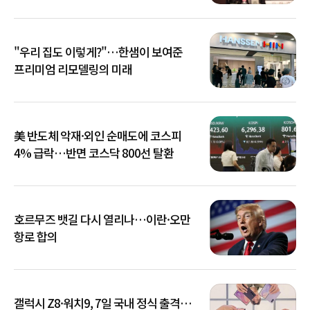
아냐"
"우리 집도 이렇게?"…한샘이 보여준
프리미엄 리모델링의 미래
美 반도체 악재·외인 순매도에 코스피
4% 급락…반면 코스닥 800선 탈환
호르무즈 뱃길 다시 열리나…이란·오만
항로 합의
갤럭시 Z8·워치9, 7일 국내 정식 출격…