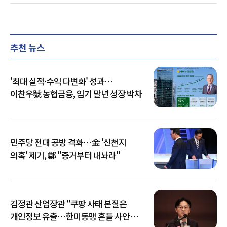
추천 뉴스
'최대 실적·수익 다변화' 성과…
이찬우號 농협금융, 임기 말년 성장 박차
민주당 전대 공방 격화…金 '신천지
의혹' 제기, 鄭 "증거부터 내놔라"
김정관 산업장관 "쿠팡 사태 본질은
개인정보 유출…한미동맹 흔들 사안