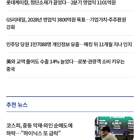
롯데케미칼, 첨단소재가 끌었다…2분기 영업익 1101억원
GS리테일, 2028년 영업익 3800억원 목표…기업가치·주주환원
강화
민주당 당원 1만7088명 개인정보 유출…해킹 뒤 11개월 지나 인지
美와 교역 줄어도 수출 14% 늘었다…로봇·관광객 소비 키우는
중국
추천 뉴스
코스피, 중동 악재·외인 순매도에
하락…"하이닉스 또 급락"