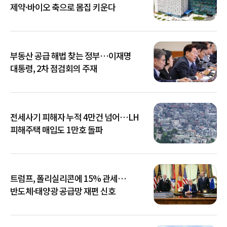
제약·바이오 축으로 몸집 키운다
부동산 공급 해법 찾는 정부…이재명
대통령, 2차 점검회의 주재
전세사기 피해자 누적 4만건 넘어…LH
피해주택 매입도 1만호 돌파
트럼프, 폴리실리콘에 15% 관세…
반도체·태양광 공급망 재편 신호