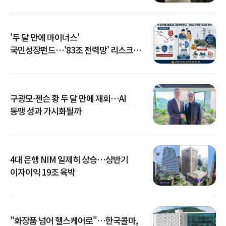
'두 달 만에 마이너스'
국민성장펀드…'83조 전력망' 리스크
확산
구광모·젠슨 황 두 달 만에 재회…AI
동맹 성과 가시화될까
4대 은행 NIM 일제히 상승…상반기
이자이익 19조 육박
"화장품 넘어 헬스케어로"…한국콜마,