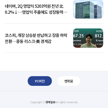
네이버, 2Q 영업익 5203억원 전년 比
0.2%↓…영업익 주춤에도 성장동력
키운다
코스피, 개장 상승분 반납하고 장중 하락
전환…중동 리스크·美 경계감
PC버전
맨위로
Copyright ⓒ
경제일보
All rights reserved.