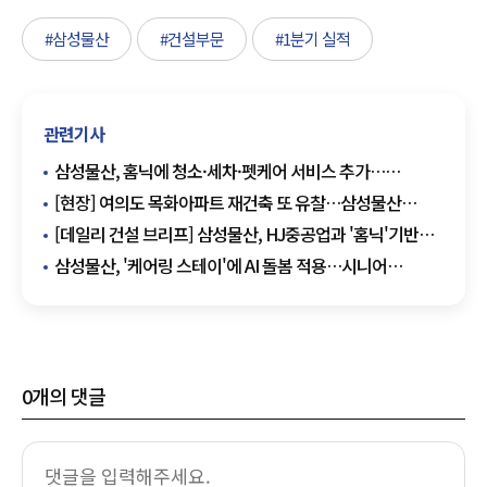
#삼성물산
#건설부문
#1분기 실적
관련기사
삼성물산, 홈닉에 청소·세차·펫케어 서비스 추가…
홈플랫폼 경쟁력 키운다
[현장] 여의도 목화아파트 재건축 또 유찰…삼성물산
무혈입성 청신호
[데일리 건설 브리프] 삼성물산, HJ중공업과 '홈닉'기반
스마트 주거 서비스 확대 外
삼성물산, '케어링 스테이'에 AI 돌봄 적용…시니어
주거시장 공략
0
개의 댓글