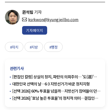
권석림
기자
ksrkwon@kyungjeilbo.com
기자페이지
#자치
#지방
#행정
관련기사
[편집인 칼럼] 상실의 정치, 파탄의 의회주의… '도(道)'를
잃은 국회에 고함
대한민국 선택의 날…6·3 지방선거가 바꾼 정치지형
[선택 2026] 60% 투표율 넘을까…지방선거 참여율이 던진
정치적 신호
[선택 2026] '호남 높은 투표율'의 정치적 의미…결집인가,
긴장감인가