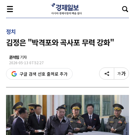
정치
김정은 "박격포와 곡사포 무력 강화"
권석림
기자
2026-05-13 07:52:27
구글 검색 선호 출처로 추가