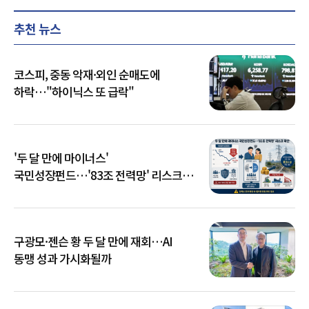
추천 뉴스
코스피, 중동 악재·외인 순매도에
하락…"하이닉스 또 급락"
'두 달 만에 마이너스'
국민성장펀드…'83조 전력망' 리스크
확산
구광모·젠슨 황 두 달 만에 재회…AI
동맹 성과 가시화될까