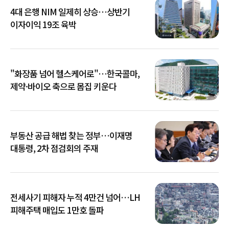
4대 은행 NIM 일제히 상승…상반기
이자이익 19조 육박
"화장품 넘어 헬스케어로"…한국콜마,
제약·바이오 축으로 몸집 키운다
부동산 공급 해법 찾는 정부…이재명
대통령, 2차 점검회의 주재
전세사기 피해자 누적 4만건 넘어…LH
피해주택 매입도 1만호 돌파