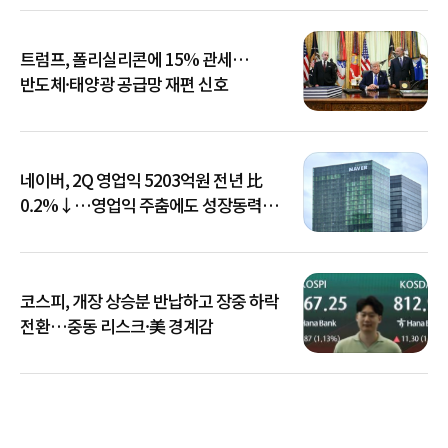
트럼프, 폴리실리콘에 15% 관세…
반도체·태양광 공급망 재편 신호
네이버, 2Q 영업익 5203억원 전년 比
0.2%↓…영업익 주춤에도 성장동력
키운다
코스피, 개장 상승분 반납하고 장중 하락
전환…중동 리스크·美 경계감