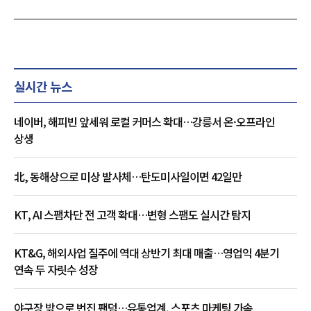
실시간 뉴스
네이버, 해피빈 앞세워 로컬 커머스 확대…강릉서 온·오프라인
상생
北, 동해상으로 미상 발사체…탄도미사일이면 42일만
KT, AI 스팸차단 전 고객 확대…변형 스팸도 실시간 탐지
KT&G, 해외사업 질주에 역대 상반기 최대 매출…영업익 4분기
연속 두 자릿수 성장
야구장 밖으로 번진 팬덤…유통업계, 스포츠 마케팅 가속