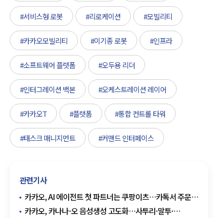
#서비스형 로봇
#리로케이션
#모빌리티
#카카오모빌리티
#이기종 로봇
#인프라
#소프트웨어 플랫폼
#오두용 리더
#인터그레이션 백본
#오케스트레이션 레이어
#카카오T
#플랫폼
#통합 컨트롤 타워
#태스크 매니지먼트
#커맨드 인터페이스
관련기사
카카오, AI 에이전트 첫 파트너는 쿠팡이츠…카톡서 주문·
결제까지
카카오, 카나나-오 음성생성 고도화…사투리·말투·