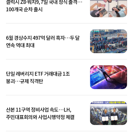
갤럭시 Z8·워치9, 7일 국내 정식 출격…
100개국 순차 출시
6월 경상수지 497억 달러 흑자…두 달
연속 역대 최대
단일 레버리지 ETF 거래대금 1조
붕괴…규제 직격탄
산본 11구역 정비사업 속도…LH,
주민대표회의와 사업시행약정 체결