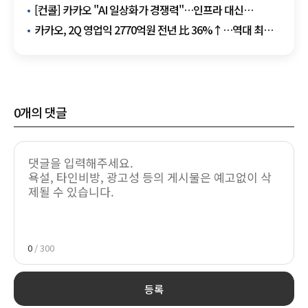
감정까지 조절
[컨콜] 카카오 "AI 일상화가 경쟁력"…인프라 대신
에이전틱 AI 집중
카카오, 2Q 영업익 2770억원 전년 比 36%↑…역대 최대
분기 실적 달성
0
개의 댓글
0
/ 300
등록