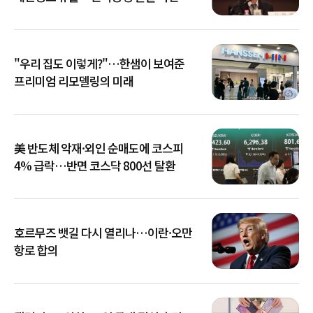
아냐"
"우리 집도 이렇게?"…한샘이 보여준
프리미엄 리모델링의 미래
美 반도체 악재·외인 순매도에 코스피
4% 급락…반면 코스닥 800선 탈환
호르무즈 뱃길 다시 열리나…이란·오만
항로 합의