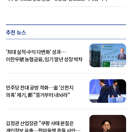
추천 뉴스
'최대 실적·수익 다변화' 성과…
이찬우號 농협금융, 임기 말년 성장 박차
민주당 전대 공방 격화…金 '신천지
의혹' 제기, 鄭 "증거부터 내놔라"
김정관 산업장관 "쿠팡 사태 본질은
개인정보 유출…한미동맹 흔들 사안