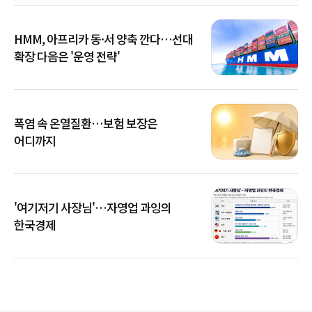
HMM, 아프리카 동·서 양축 깐다…선대
확장 다음은 '운영 전략'
폭염 속 온열질환…보험 보장은
어디까지
'여기저기 사장님'…자영업 과잉의
한국경제