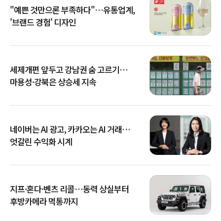
"예쁜 것만으론 부족하다"…유통업계,
'브랜드 경험' 디자인
세제개편 앞두고 강남권 숨 고르기…
마용성·강북은 상승세 지속
네이버는 AI 광고, 카카오는 AI 거래…
엇갈린 수익화 시계
지프·혼다·벤츠 리콜…동력 상실부터
후방카메라 먹통까지