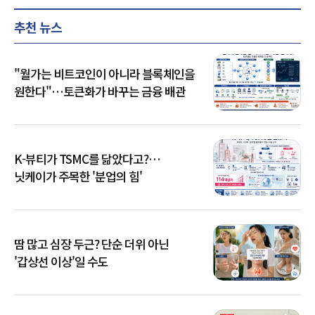
추천 뉴스
"월가는 비트코인이 아니라 블록체인을
원한다"…토큰화가 바꾸는 금융 배관
K-뷰티가 TSMC를 닮았다고?…
닛케이가 주목한 '분업의 힘'
땀 많고 심장 두근? 단순 더위 아닌
'갑상선 이상'일 수도