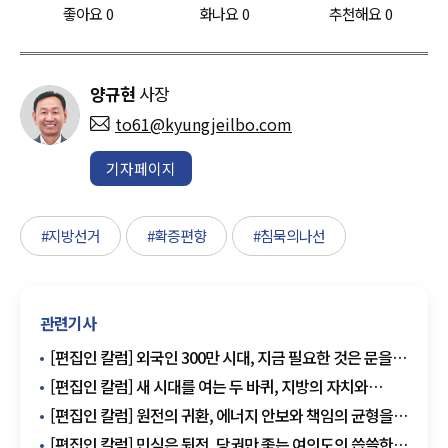
좋아요
0
화나요
0
추천해요
0
양규현
사장
to61@kyungjeilbo.com
기자페이지
#지방선거
#확증편향
#침묵의나선
관련기사
[편집인 칼럼] 외국인 300만 시대, 지금 필요한 것은 문을
여는 용기가 아니라 함께 살아갈 지혜다
[편집인 칼럼] 새 시대를 여는 두 바퀴, 지방의 자치와
내각의 협치
[편집인 칼럼] 원전의 귀환, 에너지 안보와 책임의 균형을
세울 때다
[편집인 칼럼] 민심은 뒷전, 당권만 좇는 여의도의 씁쓸한