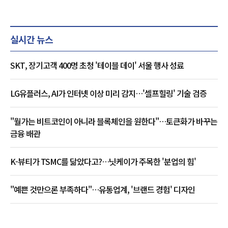
실시간 뉴스
SKT, 장기고객 400명 초청 '테이블 데이' 서울 행사 성료
LG유플러스, AI가 인터넷 이상 미리 감지…'셀프힐링' 기술 검증
"월가는 비트코인이 아니라 블록체인을 원한다"…토큰화가 바꾸는
금융 배관
K-뷰티가 TSMC를 닮았다고?…닛케이가 주목한 '분업의 힘'
"예쁜 것만으론 부족하다"…유통업계, '브랜드 경험' 디자인