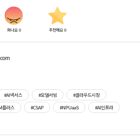
화나요
0
추천해요
0
.com
#AI넥서스
#모델서빙
#클라우드시장
OM플러스
#CSAP
#NPUaaS
#AI인프라