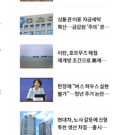
늘어
델
상품권 이용 자금세탁
할
확산…금감원 '주의' 경보
발령
수
이란, 호르무즈 해협
재개방 조건으로 美에
병력 철수·배상 요구
한정애 "버스 하우스 실현
흐
불가"…청년 주거 논란
진화
현대차, 노사 갈등에 신형
투싼 생산 차질…출시
일정 영향 가능성↑