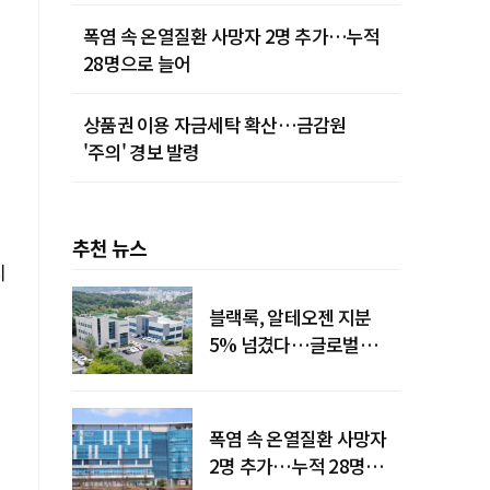
폭염 속 온열질환 사망자 2명 추가…누적
28명으로 늘어
상품권 이용 자금세탁 확산…금감원
'주의' 경보 발령
추천 뉴스
시
블랙록, 알테오젠 지분
5% 넘겼다…글로벌
U
투자자 '주목'
폭염 속 온열질환 사망자
2명 추가…누적 28명으로