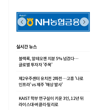
실시간 뉴스
블랙록, 알테오젠 지분 5% 넘겼다…
글로벌 투자자 '주목'
제2우주센터 유치전 2파전…고흥 '나로
인프라' vs 제주 '해상 발사'
KAIST 학부 연구실이 키운 3인, 12년 뒤
라이스대·버클리·릴리로