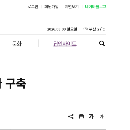
로그인
회원가입
지면보기
네이버블로그
부산 27˚C
대구 25˚C
2026.08.09 일요일
문화
딥인사이트
인천 27˚C
광주 26˚C
대전 25˚C
라 구축
울산 25˚C
강릉 23˚C
제주 27˚C