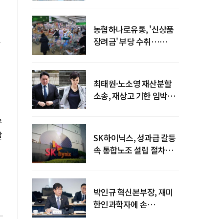
농협하나로유통, '신상품
고
장려금' 부당 수취…
공정위 과징금
4억6200만원
최태원·노소영 재산분할
소송, 재상고 기한 임박…
이번주 결론 갈림길
우
말
SK하이닉스, 성과급 갈등
속 통합노조 설립 절차
착수
박인규 혁신본부장, 재미
한인과학자에 손
내밀었다…AI·우주·양자