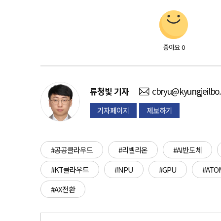
좋아요
0
류청빛
기자
cbryu@kyungjeilbo
기자페이지
제보하기
#공공클라우드
#리벨리온
#AI반도체
#KT클라우드
#NPU
#GPU
#AT
#AX전환