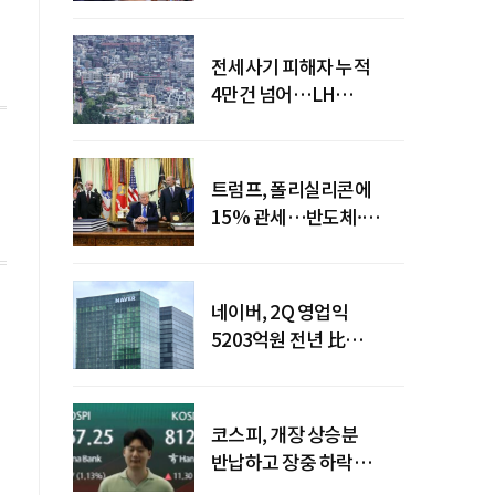
전세사기 피해자 누적
4만건 넘어…LH
피해주택 매입도 1만호
돌파
트럼프, 폴리실리콘에
15% 관세…반도체·
태양광 공급망 재편 신호
네이버, 2Q 영업익
5203억원 전년 比
0.2%↓…영업익
주춤에도 성장동력 키운다
코스피, 개장 상승분
반납하고 장중 하락
전환…중동 리스크·美