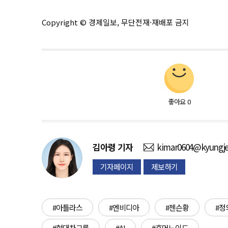
Copyright © 경제일보, 무단전재·재배포 금지
좋아요
0
김아령
기자
kimar0604@kyungje
기자페이지
제보하기
#아틀라스
#엔비디아
#젠슨황
#정
#현대차그룹
#AI
#휴머노이드