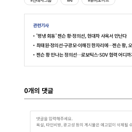
관련기사
'평냉 회동' 젠슨 황·정의선, 현대차 사옥서 만난다
최태원·정의선·구광모·이해진 한자리에…젠슨 황, 오
젠슨 황 만나는 정의선…로보틱스·SDV 협력 어디
0
개의 댓글