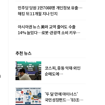
민주당 당원 1만7088명 개인정보 유출…
해킹 뒤 11개월 지나 인지
아시아권 뉴스 美와 교역 줄어도 수출
14% 늘었다…로봇·관광객 소비 키우는
중국
추천 뉴스
코스피, 중동 악재·외인
순매도에
B
하락…"하이닉스 또
급락"
'두 달 만에 마이너스'
국민성장펀드…'83조