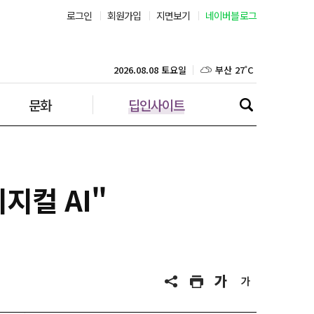
로그인
회원가입
지면보기
네이버블로그
부산 27˚C
대구 25˚C
2026.08.08 토요일
문화
딥인사이트
인천 28˚C
광주 27˚C
대전 25˚C
지컬 AI"
울산 25˚C
강릉 26˚C
제주 28˚C