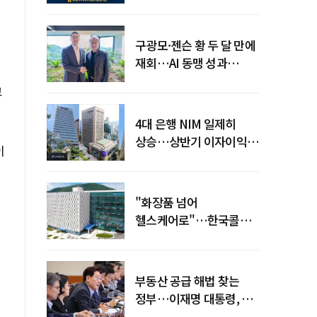
전력망' 리스크 확산
구광모·젠슨 황 두 달 만에
재회…AI 동맹 성과
가시화될까
고
4대 은행 NIM 일제히
상승…상반기 이자이익
이
19조 육박
"화장품 넘어
헬스케어로"…한국콜마,
제약·바이오 축으로 몸집
키운다
부동산 공급 해법 찾는
정부…이재명 대통령, 2차
점검회의 주재