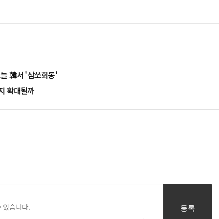
늘 韓서 '삼쏘회동'
까지 확대될까
등록