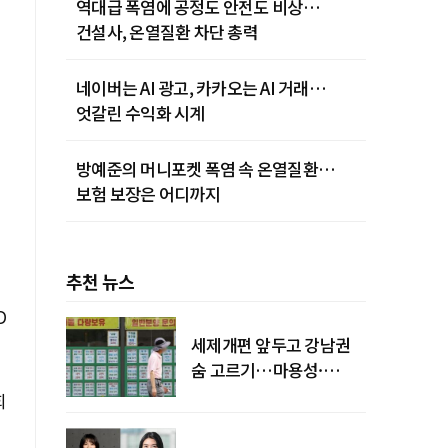
역대급 폭염에 공정도 안전도 비상…
건설사, 온열질환 차단 총력
네이버는 AI 광고, 카카오는 AI 거래…
엇갈린 수익화 시계
방예준의 머니포켓 폭염 속 온열질환…
보험 보장은 어디까지
추천 뉴스
D
세제개편 앞두고 강남권
숨 고르기…마용성·
강북은 상승세 지속
회