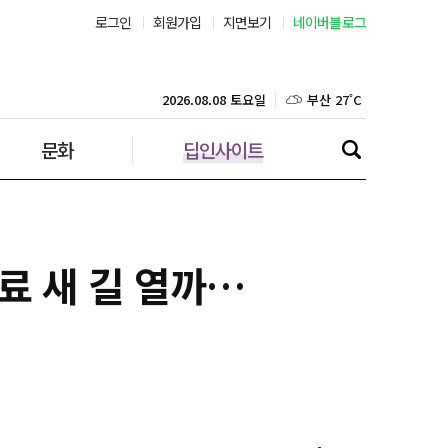
로그인
회원가입
지면보기
네이버블로그
부산 27˚C
대구 25˚C
2026.08.08 토요일
문화
딥인사이트
인천 25˚C
광주 26˚C
대전 26˚C
료 새 길 열까…
울산 26˚C
강릉 21˚C
제주 29˚C