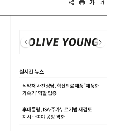
실시간 뉴스
식약처 사전상담, 혁신의료제품 '제품화
가속기' 역할 입증
李대통령, ISA·주가누르기법 재검토
지시…여야 공방 격화