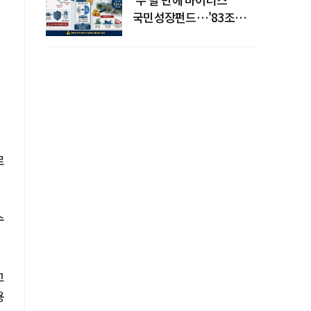
국민성장펀드…'83조
전력망' 리스크 확산
로
수
고
용