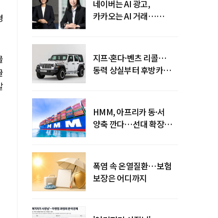
네이버는 AI 광고,
카카오는 AI 거래…
경
엇갈린 수익화 시계
지프·혼다·벤츠 리콜…
물
동력 상실부터 후방카메라
글
먹통까지
말
HMM, 아프리카 동·서
양축 깐다…선대 확장
다음은 '운영 전략'
폭염 속 온열질환…보험
보장은 어디까지