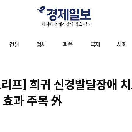
건설
정치
피플
국제
사회
브리프] 희귀 신경발달장애 치
2 효과 주목 外