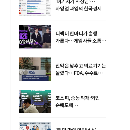
'여기저기 사장님'…
자영업 과잉의 한국경제
디렉터 한마디가 흥행
가른다…게임사들 소통
강화 이유
신약은 낮추고 의료기기는
올렸다…FDA, 수수료
개편
코스피, 중동 악재·외인
순매도에
하락…"하이닉스 또
급락"
'두 달 만에 마이너스'