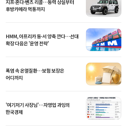
지프·혼다·벤츠 리콜…동력 상실부터
후방카메라 먹통까지
HMM, 아프리카 동·서 양축 깐다…선대
확장 다음은 '운영 전략'
폭염 속 온열질환…보험 보장은
어디까지
'여기저기 사장님'…자영업 과잉의
한국경제