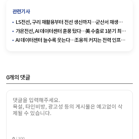
관련기사
LS전선, 구리 재활용부터 전선 생산까지…군산서 재생동·
큐플레이크 양산 시동
가온전선, AI 데이터센터 훈풍 탔다…美 수출로 1분기 최대
실적
AI 데이터센터 늘수록 웃는다…조용히 커지는 전력 인프라
시장
0
개의 댓글
0
/ 300