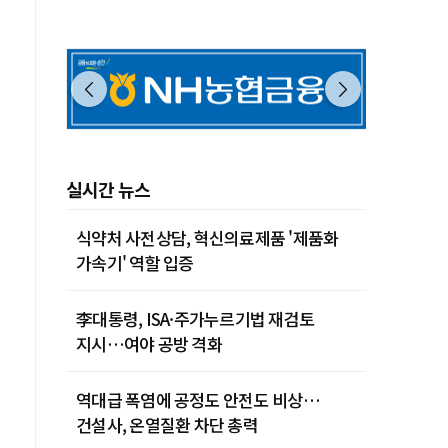
실시간 뉴스
식약처 사전상담, 혁신의료제품 '제품화
가속기' 역할 입증
李대통령, ISA·주가누르기법 재검토
지시…여야 공방 격화
역대급 폭염에 공정도 안전도 비상…
건설사, 온열질환 차단 총력