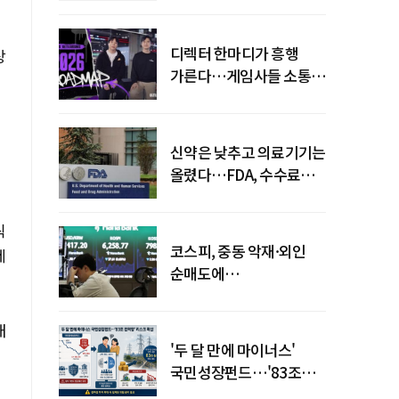
디렉터 한마디가 흥행
상
가른다…게임사들 소통
강화 이유
신약은 낮추고 의료기기는
올렸다…FDA, 수수료
개편
틱
코스피, 중동 악재·외인
제
순매도에
하락…"하이닉스 또
급락"
래
'두 달 만에 마이너스'
국민성장펀드…'83조
전력망' 리스크 확산