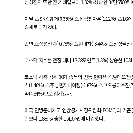
삼성전자 또한 전 거래일보다 1.02% 상승한 34만6500원
이날 △SK스퀘어(6.33%) △삼성전자우(1.12%) △LG에
승세로 마감했다.
반면 △삼성전기(-0.78%) △현대차(-3.44%) △삼성물산
코스닥 지수는 전장 대비 13.28포인트(1.3%) 상승한 103
코스닥 시총 상위 10개 종목의 변동 현황은 △알테오젠(5.
스(1.46%) △주성엔지니어링(-2.87%) △코오롱티슈진(7.
약(4.34%)으로 집계됐다.
미국 연방준비제도 연방공개시장위원회(FOMC)의 기준금
일보다 1.8원 상승한 1513.4원에 마감했다.