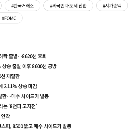
#한국거래소
#외국인 매도세 전환
#시가총액
#FOMC
 하락 출발…8620선 후퇴
 상승 출발 이후 8600선 공방
00선 재탈환
 2.11% 상승 마감
 재탈환…매수 사이드카 발동
말리는 '8천피 고지전'
선 안착
코스피, 8500 뚫고 매수 사이드카 발동