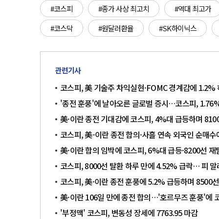
#코스피
#종가 사상 최고치
#역대 최고가
#코스닥
#원달러환율
#SK하이닉스
관련기사
코스피, 美 기술주 차익실현·FOMC 경계감에 1.2%
'종전 훈풍'에 날아오른 글로벌 증시…코스피, 1.76%
美·이란 종전 기대감에 코스피, 4%대 급등하며 81
코스피, 美-이란 종전 합의·사흘 연속 외국인 순매수에
美·이란 합의 임박에 코스피, 6%대 급등·8200선
코스피, 8000선 탈환 하루 만에 4.52% 급락… 피 
코스피, 美·이란 종전 훈풍에 5.2% 급등하며 8500
美·이란 106일 만에 종전 합의…'호르무즈 훈풍'에 
'부정맥' 코스피, 변동성 장세에 7763.95 마감