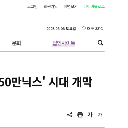
로그인
회원가입
지면보기
네이버블로그
부산 30˚C
대구 33˚C
2026.08.08 토요일
문화
딥인사이트
인천 33˚C
광주 33˚C
대전 35˚C
250만닉스' 시대 개막
울산 31˚C
강릉 23˚C
제주 30˚C