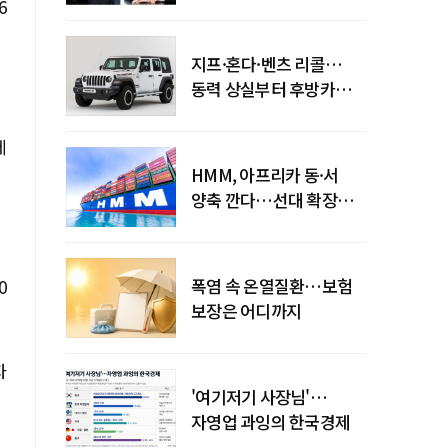
엇갈린 수익화 시계
6
지프·혼다·벤츠 리콜…
동력 상실부터 후방카메라
먹통까지
세
HMM, 아프리카 동·서
양축 깐다…선대 확장
다음은 '운영 전략'
폭염 속 온열질환…보험
0
보장은 어디까지
자
'여기저기 사장님'…
자영업 과잉의 한국경제