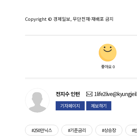
Copyright © 경제일보, 무단전재·재배포 금지
좋아요
0
전지수
인턴
1life2live@kyungjei
기자페이지
제보하기
#250만닉스
#기준금리
#상승장
#