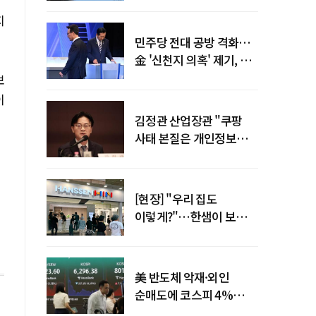
말년 성장 박차
지
민주당 전대 공방 격화…
金 '신천지 의혹' 제기, 鄭
"증거부터 내놔라"
보
이
김정관 산업장관 "쿠팡
사태 본질은 개인정보
유출…한미동맹 흔들
사안 아냐"
[현장] "우리 집도
이렇게?"…한샘이 보여준
프리미엄 리모델링의 미래
美 반도체 악재·외인
순매도에 코스피 4%
급락…반면 코스닥 800선