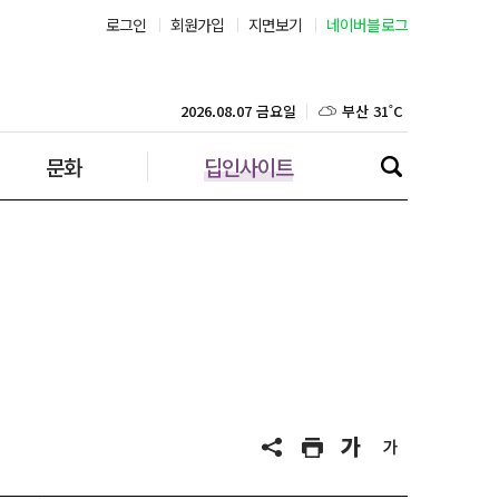
로그인
회원가입
지면보기
네이버블로그
부산 31˚C
대구 37˚C
2026.08.07 금요일
문화
딥인사이트
인천 30˚C
광주 36˚C
대전 35˚C
울산 33˚C
강릉 31˚C
제주 30˚C