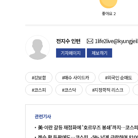
좋아요
2
전지수
인턴
1life2live@kyungjei
기자페이지
제보하기
#강보합
#매수 사이드카
#외국인 순매도
#코스피
#코스닥
#지정학적 리스크
관련기사
美·이란 갈등 재점화에 '호르무즈 봉쇄'까지…코스피, 2
젠슨 황 등판에도…코스피, -5% 넘게 급락하며 810