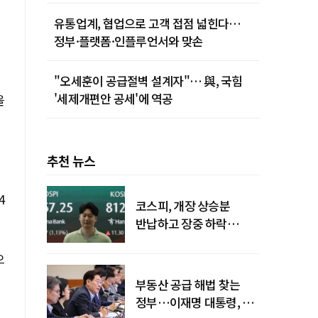
유통업계, 협업으로 고객 접점 넓힌다…
정부·플랫폼·인플루언서와 맞손
"오세훈이 공급절벽 설계자"… 與, 국힘
'세제개편안 공세'에 역공
을
추천 뉴스
4
코스피, 개장 상승분
반납하고 장중 하락
전환…중동 리스크·美
으
경계감
부동산 공급 해법 찾는
정부…이재명 대통령, 2차