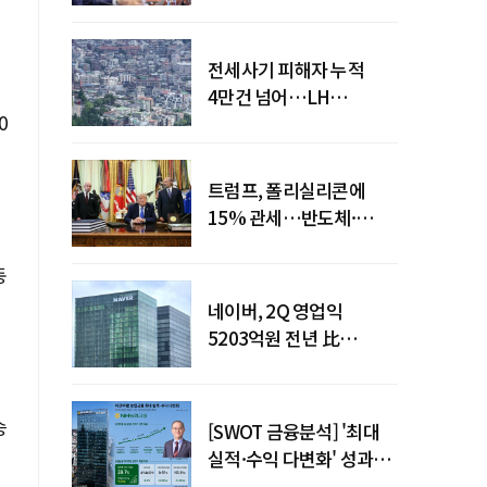
점검회의 주재
전세사기 피해자 누적
4만건 넘어…LH
0
피해주택 매입도 1만호
돌파
트럼프, 폴리실리콘에
15% 관세…반도체·
태양광 공급망 재편 신호
동
네이버, 2Q 영업익
5203억원 전년 比
0.2%↓…영업익
주춤에도 성장동력 키운다
승
[SWOT 금융분석] '최대
실적·수익 다변화' 성과…
이찬우號 농협금융, 임기