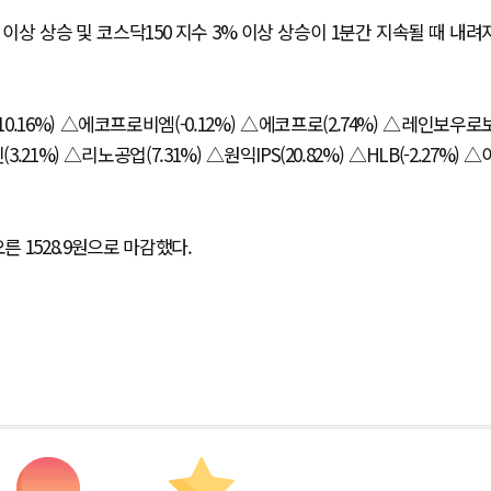
이상 상승 및 코스닥150 지수 3% 이상 상승이 1분간 지속될 때 내려
.16%) △에코프로비엠(-0.12%) △에코프로(2.74%) △레인보우로
21%) △리노공업(7.31%) △원익IPS(20.82%) △HLB(-2.27%) △
른 1528.9원으로 마감했다.