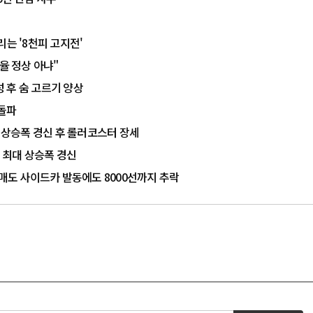
말리는 '8천피 고지전'
율 정상 아냐"
성 후 숨 고르기 양상
 돌파
최대 상승폭 경신 후 롤러코스터 장세
대 최대 상승폭 경신
 매도 사이드카 발동에도 8000선까지 추락