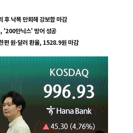
괴 후 낙폭 만회해 강보합 마감
 '200만닉스' 방어 성공
편 원·달러 환율, 1528.9원 마감