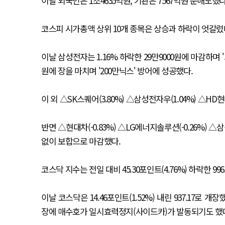
이날 외국인은 1조4635억원, 기관은 7567억원 순매도했
코스피 시가총액 상위 10개 종목은 상승과 하락이 엇갈렸
이날 삼성전자는 1.16% 하락한 29만9000원에 마감하며 '
원에 장을 마치며 '200만닉스' 방어에 성공했다.
이 외 △SK스퀘어(3.80%) △삼성전자우(1.04%) △HD
반면 △현대차(-0.83%) △LG에너지솔루션(-0.26%) 
없이 보합으로 마감했다.
코스닥 지수는 전일 대비 45.30포인트(4.76%) 하락한 99
이날 코스닥은 14.46포인트(1.52%) 내린 937.17로 
장에 매수호가 일시효력정지(사이드카)가 발동되기도 했