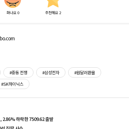
화나요
0
추천해요
2
lbo.com
#중동 전쟁
#삼성전자
#원달러환율
#SK하이닉스
.86% 하락한 7509.62 출발
0선 진땀 사수