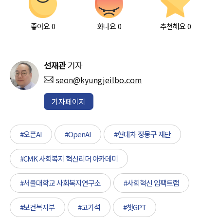
좋아요
0
화나요
0
추천해요
0
선재관
기자
seon@kyungjeilbo.com
기자페이지
#오픈AI
#OpenAI
#현대차 정몽구 재단
#CMK 사회복지 혁신리더 아카데미
#서울대학교 사회복지연구소
#사회혁신 임팩트랩
#보건복지부
#고기석
#챗GPT