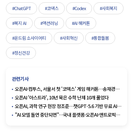
#ChatGPT
#코덱스
#Codex
#사회복지
#복지 AI
#액션러닝
#AI 해커톤
#온드림 소사이어티
#사회혁신
#통합돌봄
#정신건강
관련기사
오픈AI·컴투스, 서울서 첫 '코덱스' 게임 해커톤…송재경
참여
오픈AI '아스트라', 10년 묵은 수학 난제 10개 풀었다
오픈AI, 과학 연구 현장 정조준…챗GPT-5.6 기반 무료 AI
지원 확대
"AI 모델 돌연 중단되면"…국내 플랫폼·오픈AI·앤트로픽
책임 기준