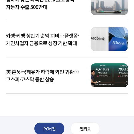
자동차 수출 509만대
카뱅·케뱅 상반기 순익 희비…플랫폼·
개인사업자 금융으로 성장 기반 확대
美 훈풍·국제유가 하락에 외인 귀환…
코스피·코스닥 동반 상승
PC버전
맨위로