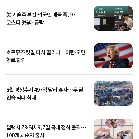
美 기술주 부진·외국인 매물 폭탄에
코스피 3%대 급락
호르무즈 뱃길 다시 열리나…이란·오만
항로 합의
6월 경상수지 497억 달러 흑자…두 달
연속 역대 최대
갤럭시 Z8·워치9, 7일 국내 정식 출격…
100개국 순차 출시