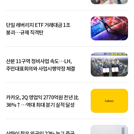
단일 레버리지 ETF 거래대금 1조
붕괴…규제 직격탄
산본 11구역 정비사업 속도…LH,
주민대표회의와 사업시행약정 체결
카카오, 2Q 영업익 2770억원 전년 比
36%↑…역대 최대 분기 실적 달성
상하이 찾은 외국인 22% 늘고 중국