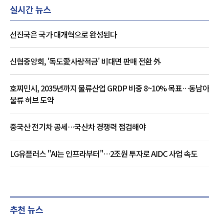
실시간 뉴스
선진국은 국가 대개혁으로 완성된다
신협중앙회, '독도愛사랑적금' 비대면 판매 전환 外
호찌민시, 2035년까지 물류산업 GRDP 비중 8~10% 목표…동남아
물류 허브 도약
중국산 전기차 공세…국산차 경쟁력 점검해야
LG유플러스 "AI는 인프라부터"…2조원 투자로 AIDC 사업 속도
추천 뉴스