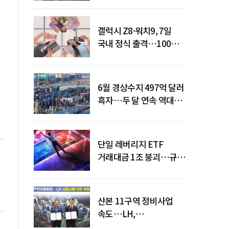
갤럭시 Z8·워치9, 7일
국내 정식 출격…100개국
순차 출시
6월 경상수지 497억 달러
흑자…두 달 연속 역대
최대
단일 레버리지 ETF
거래대금 1조 붕괴…규제
직격탄
산본 11구역 정비사업
속도…LH,
주민대표회의와