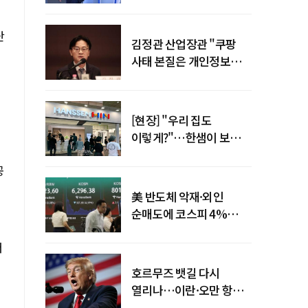
"증거부터 내놔라"
단
김정관 산업장관 "쿠팡
사태 본질은 개인정보
유출…한미동맹 흔들
사안 아냐"
[현장] "우리 집도
이렇게?"…한샘이 보여준
프리미엄 리모델링의 미래
공
美 반도체 악재·외인
순매도에 코스피 4%
급락…반면 코스닥 800선
러
탈환
호르무즈 뱃길 다시
열리나…이란·오만 항로
합의