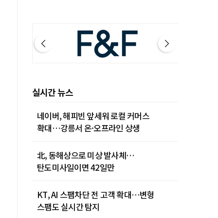
실시간 뉴스
네이버, 해피빈 앞세워 로컬 커머스
확대…강릉서 온·오프라인 상생
北, 동해상으로 미상 발사체…
탄도미사일이면 42일만
KT, AI 스팸차단 전 고객 확대…변형
스팸도 실시간 탐지