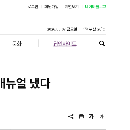
서울 31˚C
로그인
회원가입
지면보기
네이버블로그
부산 26˚C
2026.08.07 금요일
대구 23˚C
문화
딥인사이트
인천 28˚C
광주 25˚C
대전 24˚C
매뉴얼 냈다
울산 23˚C
강릉 24˚C
제주 28˚C