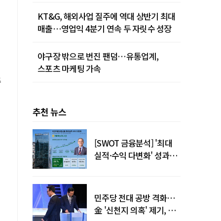
KT&G, 해외사업 질주에 역대 상반기 최대
매출…영업익 4분기 연속 두 자릿수 성장
야구장 밖으로 번진 팬덤…유통업계,
스포츠 마케팅 가속
주
추천 뉴스
[SWOT 금융분석] '최대
실적·수익 다변화' 성과…
이찬우號 농협금융, 임기
말년 성장 박차
민주당 전대 공방 격화…
金 '신천지 의혹' 제기, 鄭