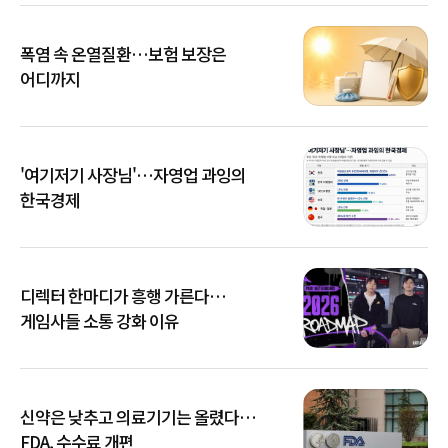
폭염 속 온열질환…보험 보장은
어디까지
'여기저기 사장님'…자영업 과잉의
한국경제
디렉터 한마디가 흥행 가른다…
게임사들 소통 강화 이유
신약은 낮추고 의료기기는 올렸다…
FDA, 수수료 개편