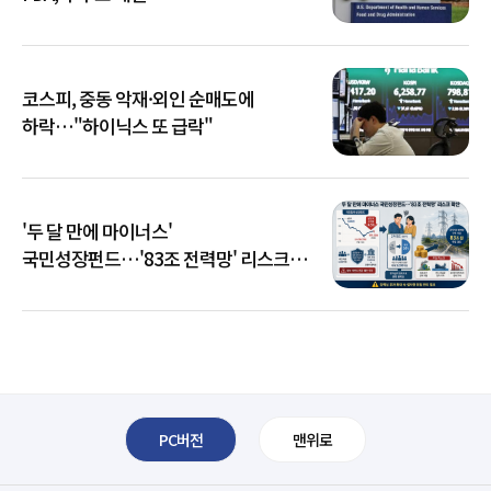
코스피, 중동 악재·외인 순매도에
하락…"하이닉스 또 급락"
'두 달 만에 마이너스'
국민성장펀드…'83조 전력망' 리스크
확산
PC버전
맨위로