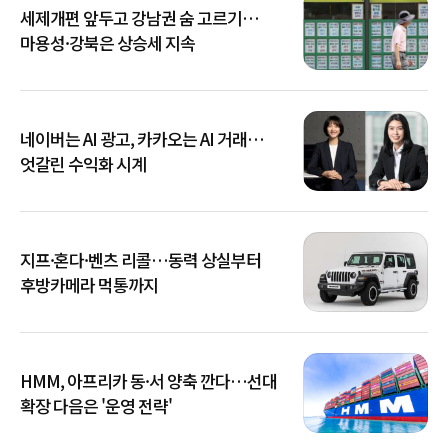
세제개편 앞두고 강남권 숨 고르기…
마용성·강북은 상승세 지속
네이버는 AI 광고, 카카오는 AI 거래…
엇갈린 수익화 시계
지프·혼다·벤츠 리콜…동력 상실부터
후방카메라 먹통까지
HMM, 아프리카 동·서 양축 깐다…선대
확장 다음은 '운영 전략'