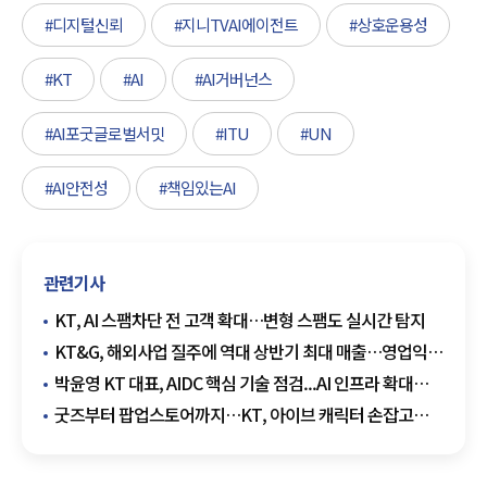
#디지털신뢰
#지니TVAI에이전트
#상호운용성
#KT
#AI
#AI거버넌스
#AI포굿글로벌서밋
#ITU
#UN
#AI안전성
#책임있는AI
관련기사
KT, AI 스팸차단 전 고객 확대…변형 스팸도 실시간 탐지
KT&G, 해외사업 질주에 역대 상반기 최대 매출…영업익
4분기 연속 두 자릿수 성장
박윤영 KT 대표, AIDC 핵심 기술 점검...AI 인프라 확대
박차
굿즈부터 팝업스토어까지…KT, 아이브 캐릭터 손잡고
고객 접점 확대