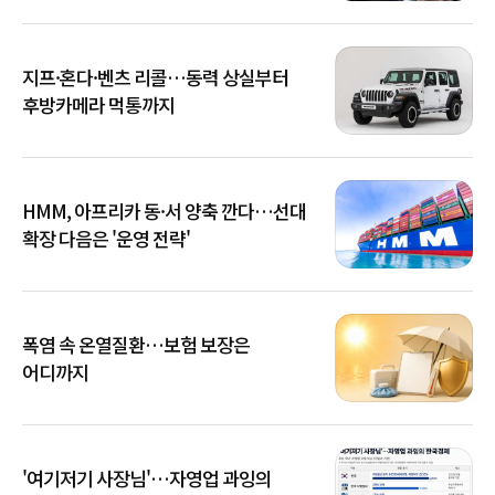
지프·혼다·벤츠 리콜…동력 상실부터
후방카메라 먹통까지
HMM, 아프리카 동·서 양축 깐다…선대
확장 다음은 '운영 전략'
폭염 속 온열질환…보험 보장은
어디까지
'여기저기 사장님'…자영업 과잉의