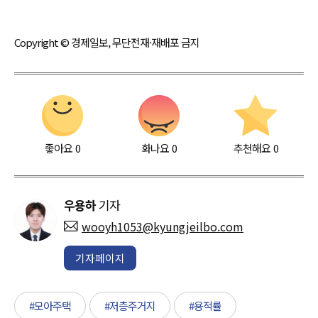
Copyright © 경제일보, 무단전재·재배포 금지
좋아요
0
화나요
0
추천해요
0
우용하
기자
wooyh1053@kyungjeilbo.com
기자페이지
#모아주택
#저층주거지
#용적률