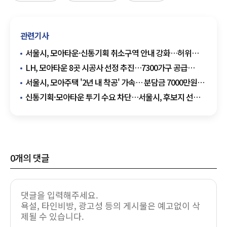
관련기사
서울시, 모아타운·신통기획 취소구역 안내 강화…허위
매물 차단
LH, 모아타운 8곳 시공사 선정 추진…7300가구 공급
로드맵 제시
서울시, 모아주택 '2년 내 착공' 가속… 분담금 7000만원
절감 목표
신통기획·모아타운 투기 수요 차단…서울시, 후보지 선정
즉시 토허제 지정
0
개의 댓글