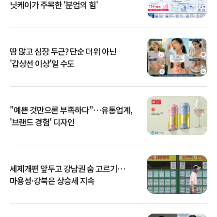
닛케이가 주목한 '분업의 힘'
땀 많고 심장 두근? 단순 더위 아닌
'갑상선 이상'일 수도
"예쁜 것만으론 부족하다"…유통업계,
'브랜드 경험' 디자인
세제개편 앞두고 강남권 숨 고르기…
마용성·강북은 상승세 지속