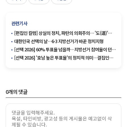
관련기사
[편집인 칼럼] 상실의 정치, 파탄의 의회주의… '도(道)'를
잃은 국회에 고함
대한민국 선택의 날…6·3 지방선거가 바꾼 정치지형
[선택 2026] 60% 투표율 넘을까…지방선거 참여율이 던진
정치적 신호
[선택 2026] '호남 높은 투표율'의 정치적 의미…결집인가,
긴장감인가
0
개의 댓글