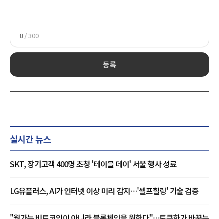
0
/ 300
등록
실시간 뉴스
SKT, 장기고객 400명 초청 '테이블 데이' 서울 행사 성료
LG유플러스, AI가 인터넷 이상 미리 감지…'셀프힐링' 기술 검증
"월가는 비트코인이 아니라 블록체인을 원한다"…토큰화가 바꾸는