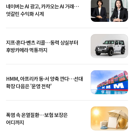
네이버는 AI 광고, 카카오는 AI 거래…
엇갈린 수익화 시계
지프·혼다·벤츠 리콜…동력 상실부터
후방카메라 먹통까지
HMM, 아프리카 동·서 양축 깐다…선대
확장 다음은 '운영 전략'
폭염 속 온열질환…보험 보장은
어디까지