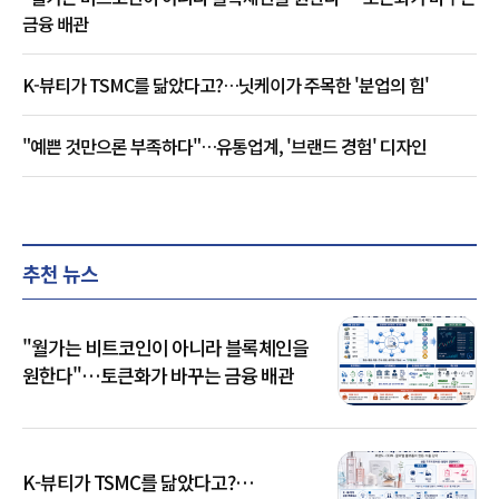
금융 배관
K-뷰티가 TSMC를 닮았다고?…닛케이가 주목한 '분업의 힘'
"예쁜 것만으론 부족하다"…유통업계, '브랜드 경험' 디자인
추천 뉴스
"월가는 비트코인이 아니라 블록체인을
원한다"…토큰화가 바꾸는 금융 배관
K-뷰티가 TSMC를 닮았다고?…