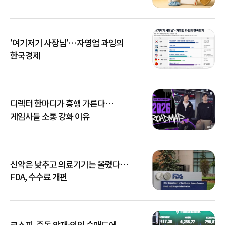
'여기저기 사장님'…자영업 과잉의
한국경제
디렉터 한마디가 흥행 가른다…
게임사들 소통 강화 이유
신약은 낮추고 의료기기는 올렸다…
FDA, 수수료 개편
코스피, 중동 악재·외인 순매도에