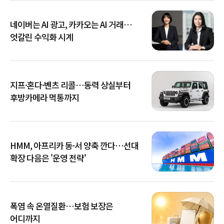
네이버는 AI 광고, 카카오는 AI 거래…
엇갈린 수익화 시계
지프·혼다·벤츠 리콜…동력 상실부터
후방카메라 먹통까지
HMM, 아프리카 동·서 양축 깐다…선대
확장 다음은 '운영 전략'
폭염 속 온열질환…보험 보장은
어디까지