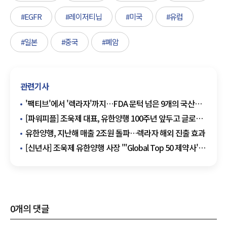
#EGFR
#레이저티닙
#미국
#유럽
#일본
#중국
#폐암
관련기사
'팩티브'에서 '렉라자'까지…FDA 문턱 넘은 9개의 국산
신약
[파워피플] 조욱제 대표, 유한양행 100주년 앞두고 글로벌
50대 제약사 도약 이끈다
유한양행, 지난해 매출 2조원 돌파…렉라자 해외 진출 효과
[신년사] 조욱제 유한양행 사장 "'Global Top 50 제약사'
목표 달성 할 것"
0
개의 댓글