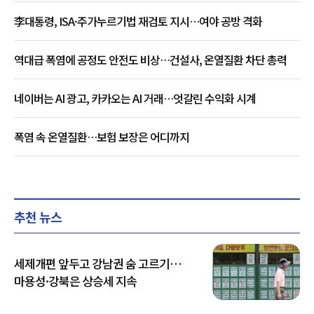
李대통령, ISA·주가누르기법 재검토 지시…여야 공방 격화
역대급 폭염에 공정도 안전도 비상…건설사, 온열질환 차단 총력
네이버는 AI 광고, 카카오는 AI 거래…엇갈린 수익화 시계
폭염 속 온열질환…보험 보장은 어디까지
추천 뉴스
세제개편 앞두고 강남권 숨 고르기…
마용성·강북은 상승세 지속