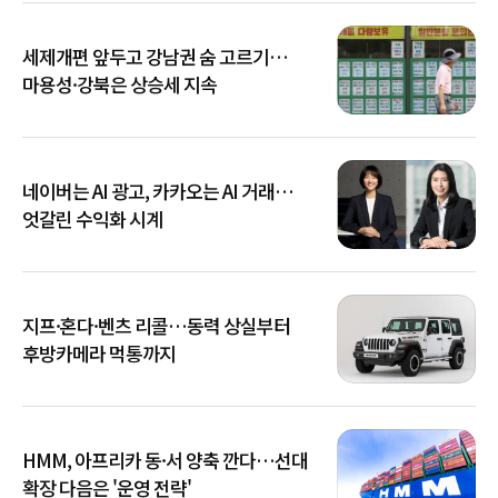
세제개편 앞두고 강남권 숨 고르기…
마용성·강북은 상승세 지속
네이버는 AI 광고, 카카오는 AI 거래…
엇갈린 수익화 시계
지프·혼다·벤츠 리콜…동력 상실부터
후방카메라 먹통까지
HMM, 아프리카 동·서 양축 깐다…선대
확장 다음은 '운영 전략'