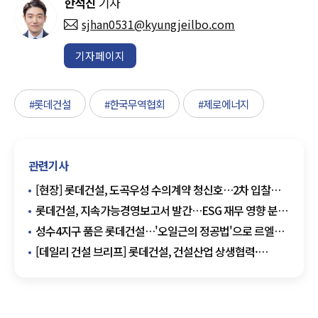
한석진
기자
sjhan0531@kyungjeilbo.com
기자페이지
#롯데건설
#한국무역협회
#제로에너지
관련기사
[현장] 롯데건설, 도곡우성 수의계약 청신호…2차 입찰도
단독 참여
롯데건설, 지속가능경영보고서 발간…ESG 재무 영향 분석
강화
성수4지구 품은 롯데건설…'오일근의 정공법'으로 르엘
한강벨트 넓혔다
[데일리 건설 브리프] 롯데건설, 건설산업 상생협력·
공정거래 협약체결 外