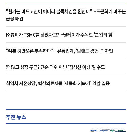
"월가는 비트코인이 아니라 블록체인을 원한다"…토큰화가 바꾸는
금융 배관
K-뷰티가 TSMC를 닮았다고?…닛케이가 주목한 '분업의 힘'
"예쁜 것만으론 부족하다"…유통업계, '브랜드 경험' 디자인
땀 많고 심장 두근? 단순 더위 아닌 '갑상선 이상'일 수도
식약처 사전상담, 혁신의료제품 '제품화 가속기' 역할 입증
추천 뉴스