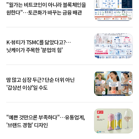
"월가는 비트코인이 아니라 블록체인을
원한다"…토큰화가 바꾸는 금융 배관
K-뷰티가 TSMC를 닮았다고?…
닛케이가 주목한 '분업의 힘'
땀 많고 심장 두근? 단순 더위 아닌
'갑상선 이상'일 수도
"예쁜 것만으론 부족하다"…유통업계,
'브랜드 경험' 디자인