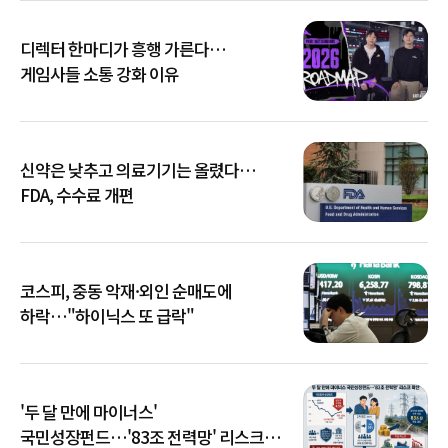
디렉터 한마디가 흥행 가른다…
게임사들 소통 강화 이유
신약은 낮추고 의료기기는 올렸다…
FDA, 수수료 개편
코스피, 중동 악재·외인 순매도에
하락…"하이닉스 또 급락"
'두 달 만에 마이너스'
국민성장펀드…'83조 전력망' 리스크