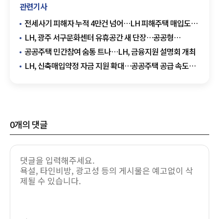
관련기사
전세사기 피해자 누적 4만건 넘어…LH 피해주택 매입도
1만호 돌파
LH, 광주 서구문화센터 유휴공간 새 단장…공공형
놀이시설 조성
공공주택 민간참여 숨통 트나…LH, 금융지원 설명회 개최
LH, 신축매입약정 자금 지원 확대…공공주택 공급 속도
높인다
0
개의 댓글