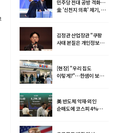
민주당 전대 공방 격화…
金 '신천지 의혹' 제기, 鄭
"증거부터 내놔라"
고
김정관 산업장관 "쿠팡
사태 본질은 개인정보
유출…한미동맹 흔들
사안 아냐"
[현장] "우리 집도
이렇게?"…한샘이 보여준
프리미엄 리모델링의 미래
美 반도체 악재·외인
순매도에 코스피 4%
급락…반면 코스닥 800선
탈환