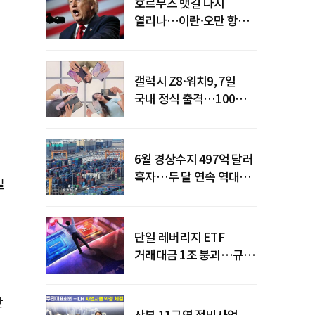
호르무즈 뱃길 다시
열리나…이란·오만 항로
합의
갤럭시 Z8·워치9, 7일
국내 정식 출격…100개국
순차 출시
6월 경상수지 497억 달러
흑자…두 달 연속 역대
일
최대
단일 레버리지 ETF
거래대금 1조 붕괴…규제
직격탄
간
산본 11구역 정비사업