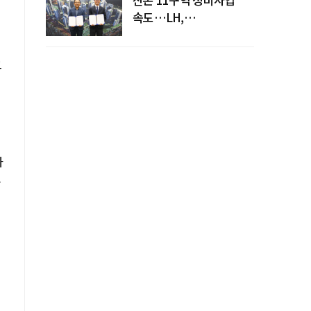
속도…LH,
주민대표회의와
사업시행약정 체결
크
마
순