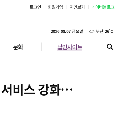
로그인
회원가입
지면보기
네이버블로그
부산 26˚C
대구 23˚C
2026.08.07 금요일
문화
딥인사이트
인천 28˚C
광주 25˚C
대전 24˚C
티 서비스 강화…
울산 23˚C
강릉 24˚C
제주 28˚C