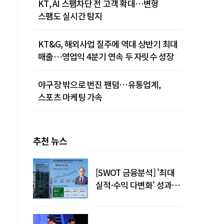
KT, AI 스팸차단 전 고객 확대…변형
스팸도 실시간 탐지
KT&G, 해외사업 질주에 역대 상반기 최대
매출…영업익 4분기 연속 두 자릿수 성장
야구장 밖으로 번진 팬덤…유통업계,
스포츠 마케팅 가속
추천 뉴스
[SWOT 금융분석] '최대
실적·수익 다변화' 성과…
이찬우號 농협금융, 임기
말년 성장 박차