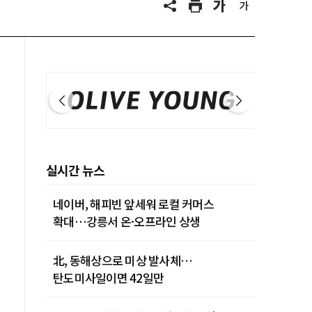
실시간 뉴스
네이버, 해피빈 앞세워 로컬 커머스
확대…강릉서 온·오프라인 상생
北, 동해상으로 미상 발사체…
탄도미사일이면 42일만