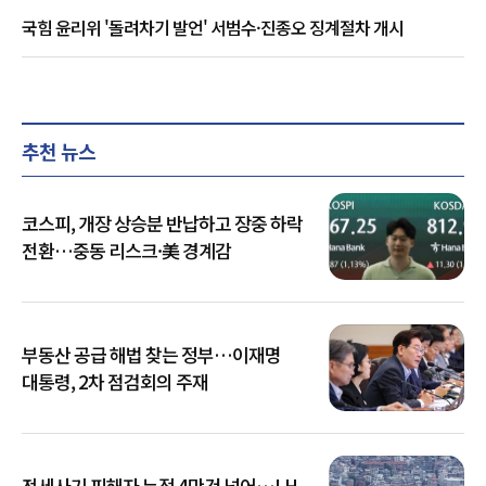
국힘 윤리위 '돌려차기 발언' 서범수·진종오 징계절차 개시
추천 뉴스
코스피, 개장 상승분 반납하고 장중 하락
전환…중동 리스크·美 경계감
부동산 공급 해법 찾는 정부…이재명
대통령, 2차 점검회의 주재
전세사기 피해자 누적 4만건 넘어…LH