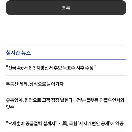
등록
실시간 뉴스
"전국 4곳서 6·3 지방선거 후보 득표수 사후 수정"
부동산 세제, 상식으로 돌아가자
유통업계, 협업으로 고객 접점 넓힌다…정부·플랫폼·인플루언서와
맞손
"오세훈이 공급절벽 설계자"… 與, 국힘 '세제개편안 공세'에 역공