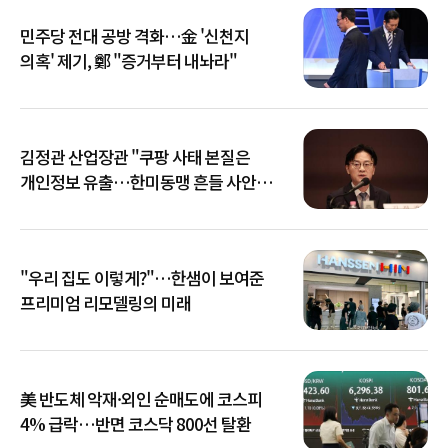
민주당 전대 공방 격화…金 '신천지
의혹' 제기, 鄭 "증거부터 내놔라"
김정관 산업장관 "쿠팡 사태 본질은
개인정보 유출…한미동맹 흔들 사안
아냐"
"우리 집도 이렇게?"…한샘이 보여준
프리미엄 리모델링의 미래
美 반도체 악재·외인 순매도에 코스피
4% 급락…반면 코스닥 800선 탈환