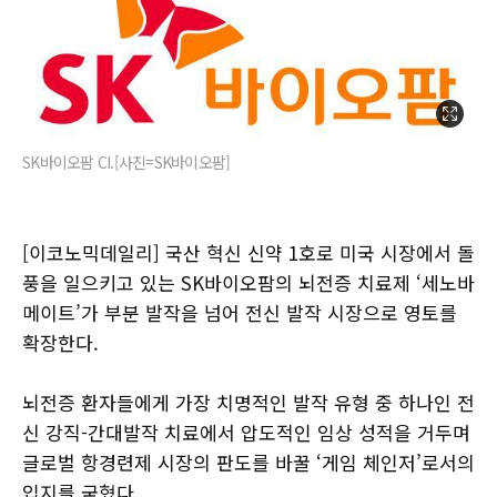
SK바이오팜 CI.[사진=SK바이오팜]
[이코노믹데일리] 국산 혁신 신약 1호로 미국 시장에서 돌
풍을 일으키고 있는 SK바이오팜의 뇌전증 치료제 ‘세노바
메이트’가 부분 발작을 넘어 전신 발작 시장으로 영토를
확장한다.
뇌전증 환자들에게 가장 치명적인 발작 유형 중 하나인 전
신 강직-간대발작 치료에서 압도적인 임상 성적을 거두며
글로벌 항경련제 시장의 판도를 바꿀 ‘게임 체인저’로서의
입지를 굳혔다.