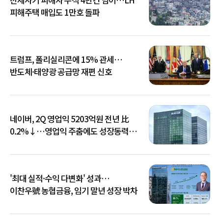
피해주택 매입도 1만호 돌파
트럼프, 폴리실리콘에 15% 관세…
반도체·태양광 공급망 재편 신호
네이버, 2Q 영업익 5203억원 전년 比
0.2%↓…영업익 주춤에도 성장동력
키운다
'최대 실적·수익 다변화' 성과…
이찬우號 농협금융, 임기 말년 성장 박차