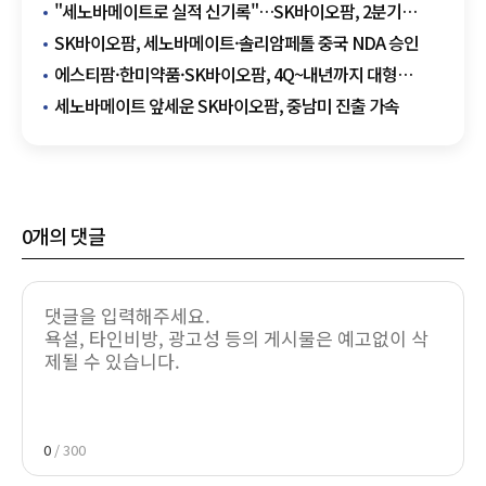
"세노바메이트로 실적 신기록"…SK바이오팜, 2분기
영업이익 971억 달성
SK바이오팜, 세노바메이트·솔리암페톨 중국 NDA 승인
에스티팜·한미약품·SK바이오팜, 4Q~내년까지 대형
모멘텀 '집중 포화'
세노바메이트 앞세운 SK바이오팜, 중남미 진출 가속
0
개의 댓글
0
/ 300