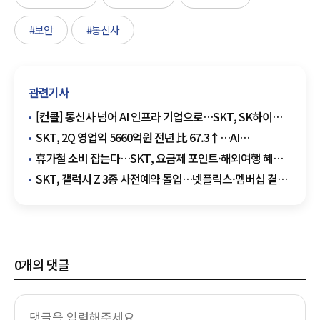
#보안
#통신사
관련기사
[컨콜] 통신사 넘어 AI 인프라 기업으로…SKT, SK하이퍼
앞세워 데이터센터 주도권 경쟁
SKT, 2Q 영업익 5660억원 전년 比 67.3↑…AI
데이터센터가 만든 새 성장축
휴가철 소비 잡는다…SKT, 요금제 포인트·해외여행 혜택
확대
SKT, 갤럭시 Z 3종 사전예약 돌입…넷플릭스·멤버십 결합
마케팅 눈길
0
개의 댓글