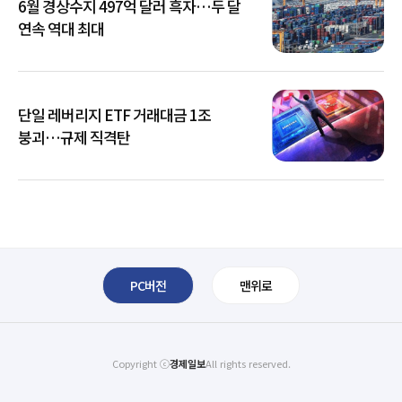
6월 경상수지 497억 달러 흑자…두 달
연속 역대 최대
단일 레버리지 ETF 거래대금 1조
붕괴…규제 직격탄
PC버전
맨위로
Copyright ⓒ
경제일보
All rights reserved.