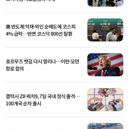
美 반도체 악재·외인 순매도에 코스피
4% 급락…반면 코스닥 800선 탈환
호르무즈 뱃길 다시 열리나…이란·오만
항로 합의
갤럭시 Z8·워치9, 7일 국내 정식 출격…
100개국 순차 출시