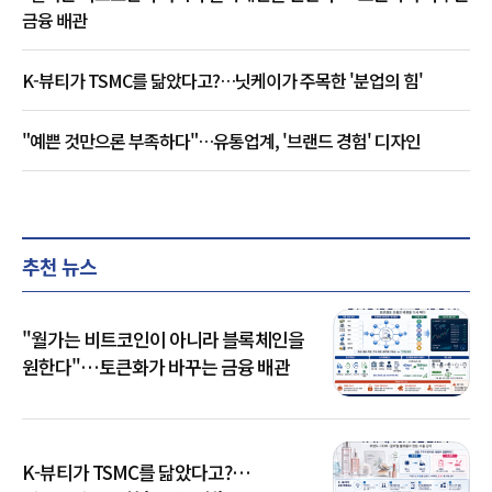
금융 배관
K-뷰티가 TSMC를 닮았다고?…닛케이가 주목한 '분업의 힘'
"예쁜 것만으론 부족하다"…유통업계, '브랜드 경험' 디자인
추천 뉴스
"월가는 비트코인이 아니라 블록체인을
원한다"…토큰화가 바꾸는 금융 배관
K-뷰티가 TSMC를 닮았다고?…