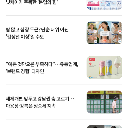
닛케이가 주목한 '분업의 힘'
땀 많고 심장 두근? 단순 더위 아닌
'갑상선 이상'일 수도
"예쁜 것만으론 부족하다"…유통업계,
'브랜드 경험' 디자인
세제개편 앞두고 강남권 숨 고르기…
마용성·강북은 상승세 지속