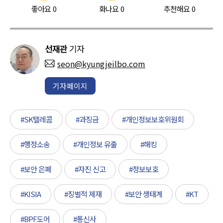
좋아요
0
화나요
0
추천해요
0
선재관
기자
seon@kyungjeilbo.com
기자페이지
#SK텔레콤
#과징금
#개인정보보호위원회
#행정소송
#개인정보 유출
#해킹
#보안 은폐
#자진 신고
#정보보호
#KISIA
#징벌적 제재
#보안 생태계
#KT
#BPF도어
#통신사