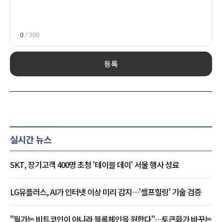
0
/ 300
등록
실시간 뉴스
SKT, 장기고객 400명 초청 '테이블 데이' 서울 행사 성료
LG유플러스, AI가 인터넷 이상 미리 감지…'셀프힐링' 기술 검증
"월가는 비트코인이 아니라 블록체인을 원한다"…토큰화가 바꾸는