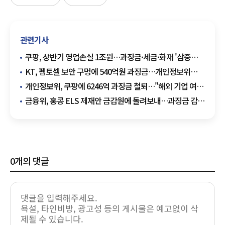
관련기사
쿠팡, 상반기 영업손실 1조원…과징금·세금·화재 '삼중
악재'
KT, 펨토셀 보안 구멍에 540억원 과징금…개인정보위
"예방 가능했던 사고"
개인정보위, 쿠팡에 6246억 과징금 철퇴…"해외 기업 여부
고려 안 했다"
금융위, 홍콩 ELS 제재안 금감원에 돌려보내…과징금 감경
가능성 주목
0
개의 댓글