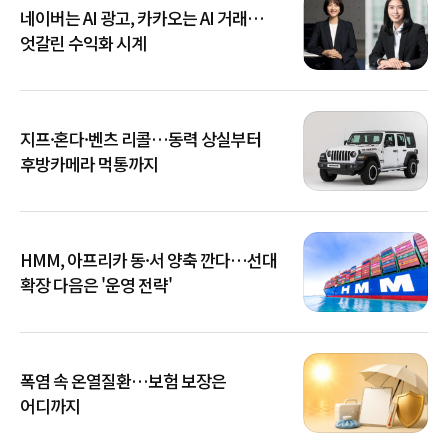
네이버는 AI 광고, 카카오는 AI 거래…
엇갈린 수익화 시계
지프·혼다·벤츠 리콜…동력 상실부터
후방카메라 먹통까지
HMM, 아프리카 동·서 양축 깐다…선대
확장 다음은 '운영 전략'
폭염 속 온열질환…보험 보장은
어디까지