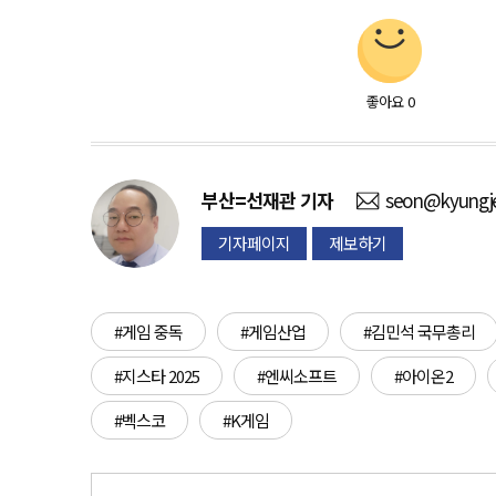
좋아요
0
부산=선재관
기자
seon@kyungje
기자페이지
제보하기
#게임 중독
#게임산업
#김민석 국무총리
#지스타 2025
#엔씨소프트
#아이온2
#벡스코
#K게임