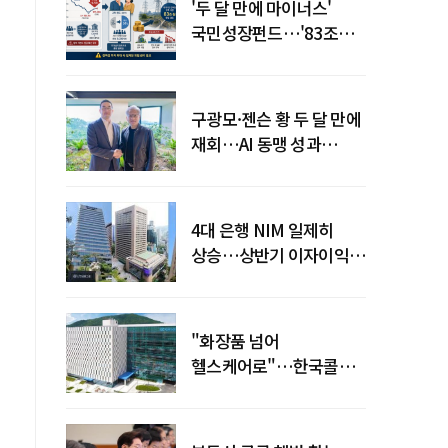
'두 달 만에 마이너스'
국민성장펀드…'83조
전력망' 리스크 확산
구광모·젠슨 황 두 달 만에
재회…AI 동맹 성과
가시화될까
4대 은행 NIM 일제히
상승…상반기 이자이익
19조 육박
"화장품 넘어
헬스케어로"…한국콜마,
제약·바이오 축으로 몸집
키운다