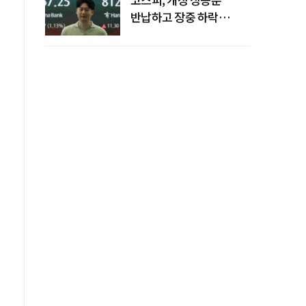
반납하고 장중 하락
전환…중동 리스크·美
경계감