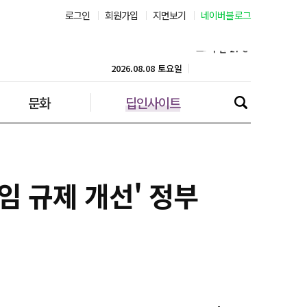
로그인
회원가입
지면보기
네이버블로그
부산 27˚C
대구 25˚C
2026.08.08 토요일
문화
딥인사이트
인천 28˚C
광주 26˚C
대전 25˚C
임 규제 개선' 정부
울산 25˚C
강릉 26˚C
제주 28˚C