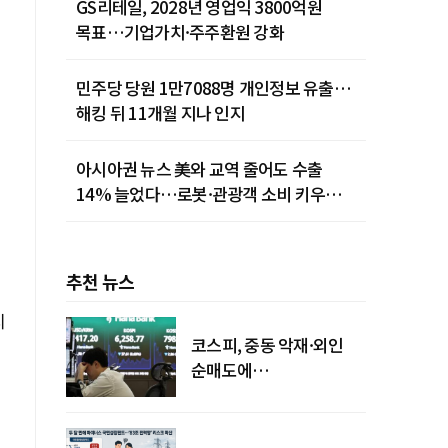
GS리테일, 2028년 영업익 3800억원
목표…기업가치·주주환원 강화
민주당 당원 1만7088명 개인정보 유출…
해킹 뒤 11개월 지나 인지
아시아권 뉴스 美와 교역 줄어도 수출
14% 늘었다…로봇·관광객 소비 키우는
중국
추천 뉴스
지
코스피, 중동 악재·외인
순매도에
하락…"하이닉스 또
급락"