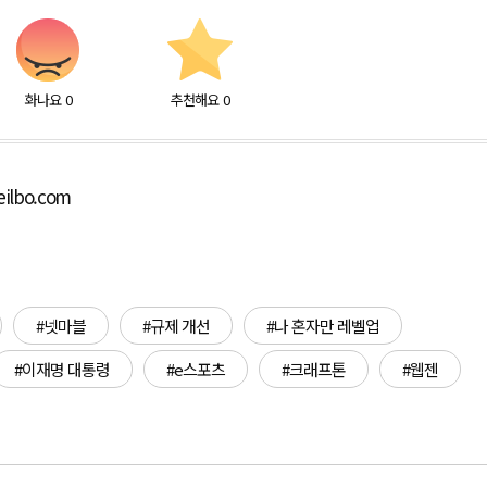
화나요
0
추천해요
0
ilbo.com
#넷마블
#규제 개선
#나 혼자만 레벨업
#이재명 대통령
#e스포츠
#크래프톤
#웹젠