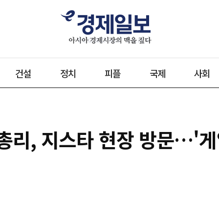
건설
정치
피플
국제
사회
 총리, 지스타 현장 방문…'게