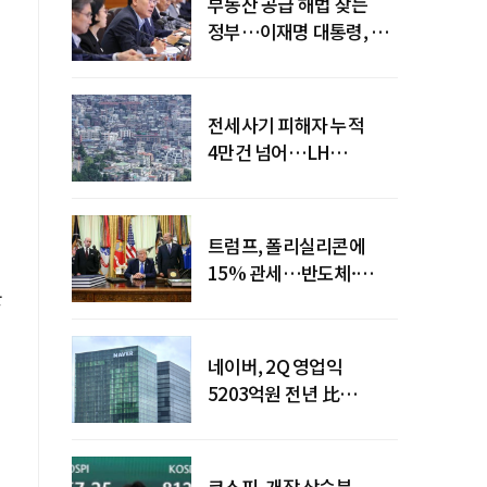
부동산 공급 해법 찾는
정부…이재명 대통령, 2차
점검회의 주재
전세사기 피해자 누적
4만건 넘어…LH
피해주택 매입도 1만호
돌파
트럼프, 폴리실리콘에
15% 관세…반도체·
붙
태양광 공급망 재편 신호
네이버, 2Q 영업익
5203억원 전년 比
0.2%↓…영업익
주춤에도 성장동력 키운다
코스피, 개장 상승분