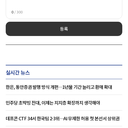
0
/ 300
등록
실시간 뉴스
한은, 통안증권 발행 방식 개편…1년물 기간 늘리고 환매 확대
민주당 초박빙 전대, 이제는 지지층 확장까지 생각해야
데프콘 CTF 34서 한국팀 2·3위…AI 무제한 허용 첫 본선서 상위권