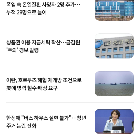
폭염 속 온열질환 사망자 2명 추가…
누적 28명으로 늘어
상품권 이용 자금세탁 확산…금감원
'주의' 경보 발령
이란, 호르무즈 해협 재개방 조건으로
美에 병력 철수·배상 요구
한정애 "버스 하우스 실현 불가"…청년
주거 논란 진화