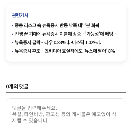
관련기사
중동 리스크 속 뉴욕증시 반등 낙폭 대부분 회복
전쟁 끝 기대에 뉴욕증시 이틀째 상승…'가능성'에 베팅한
시장
뉴욕증시 급락…다우 0.83%↓·나스닥 1.02%↓
뉴욕증시 혼조…엔비디아 호실적에도 '뉴스에 팔아' 8%
급락
0
개의 댓글