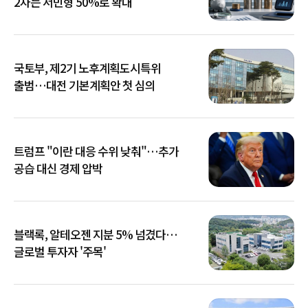
2차는 서민형 50%로 확대
국토부, 제2기 노후계획도시특위
출범…대전 기본계획안 첫 심의
트럼프 "이란 대응 수위 낮춰"…추가
공습 대신 경제 압박
블랙록, 알테오젠 지분 5% 넘겼다…
글로벌 투자자 '주목'