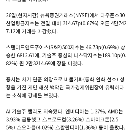
26일(현지시간) 뉴욕증권거래소(NYSE)에서 다우존스30
산업평균지수는 전일 대비 314.67p(0.67%) 오른 4만742
7.12에 거래를 마감했다.
스탠더드앤드푸어스(S&P)500지수는 46.73p(0.69%) 상
승한 6812.61에, 기술주 중심의 나스닥지수는189.10p(0.
82%) 뛴 2만3214.69에 장을 마쳤다.
증시는 차기 연준 의장으로 비둘기파(통화 완화 선호) 성
향을 가진 케민 해싯 백악관 국가경제위원장이 유력하다
는 소식에 강세를 보였다.
AI 기술주 랠리도 지속됐다. 엔비디아는 1.37%, AMD는
3.93% 급등했고 △브로드컴(3.26%) △마이크론(2.5
5%) △오라클(4.02%) △팔란티어(1.36%) 등이 올랐다.