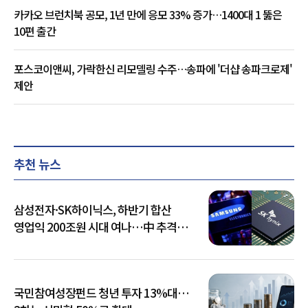
카카오 브런치북 공모, 1년 만에 응모 33% 증가…1400대 1 뚫은
10편 출간
포스코이앤씨, 가락한신 리모델링 수주…송파에 '더샵 송파크로제'
제안
추천 뉴스
삼성전자·SK하이닉스, 하반기 합산
영업익 200조원 시대 여나…中 추격은
부담
국민참여성장펀드 청년 투자 13%대…