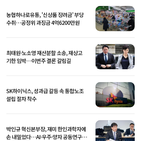
농협하나로유통, '신상품 장려금' 부당
수취…공정위 과징금 4억6200만원
최태원·노소영 재산분할 소송, 재상고
기한 임박…이번주 결론 갈림길
SK하이닉스, 성과급 갈등 속 통합노조
설립 절차 착수
박인규 혁신본부장, 재미 한인과학자에
손 내밀었다…AI·우주·양자 공동연구