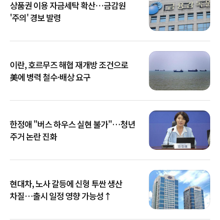
상품권 이용 자금세탁 확산…금감원
'주의' 경보 발령
이란, 호르무즈 해협 재개방 조건으로
美에 병력 철수·배상 요구
한정애 "버스 하우스 실현 불가"…청년
주거 논란 진화
현대차, 노사 갈등에 신형 투싼 생산
차질…출시 일정 영향 가능성↑