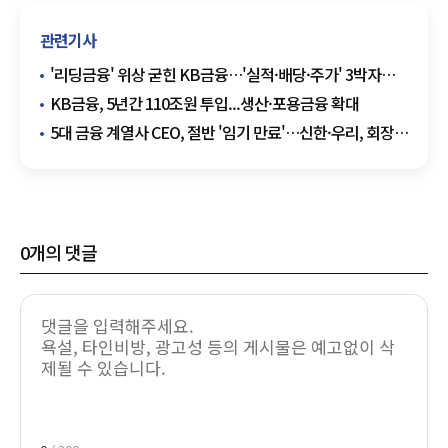
관련기사
'리딩금융' 위상 굳힌 KB금융…'실적·배당·주가' 3박자
상승궤도
KB금융, 5년간 110조원 투입...생산·포용금융 확대
5대 금융 계열사 CEO, 절반 '임기 만료'…신한·우리, 회장
거취에 '촉각'
0
개의 댓글