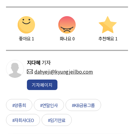
좋아요
1
화나요
0
추천해요
1
지다혜
기자
dahyeji@kyungjeilbo.com
기자페이지
#양종희
#연말인사
#KB금융그룹
#자회사CEO
#임기만료