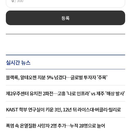
0
/ 300
등록
실시간 뉴스
블랙록, 알테오젠 지분 5% 넘겼다…글로벌 투자자 '주목'
제2우주센터 유치전 2파전…고흥 '나로 인프라' vs 제주 '해상 발사'
KAIST 학부 연구실이 키운 3인, 12년 뒤 라이스대·버클리·릴리로
폭염 속 온열질환 사망자 2명 추가…누적 28명으로 늘어