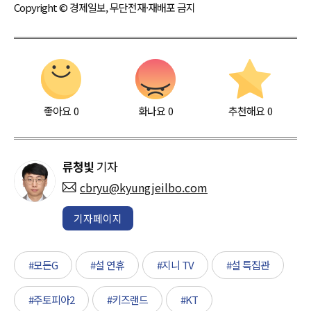
Copyright © 경제일보, 무단전재·재배포 금지
좋아요
0
화나요
0
추천해요
0
류청빛
기자
cbryu@kyungjeilbo.com
기자페이지
#모든G
#설 연휴
#지니 TV
#설 특집관
#주토피아2
#키즈랜드
#KT