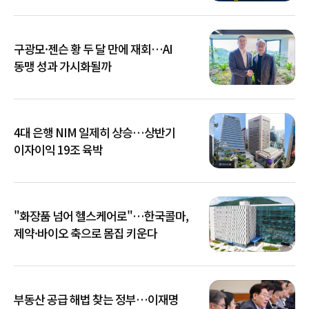
구광모·젠슨 황 두 달 만에 재회…AI
동맹 성과 가시화될까
4대 은행 NIM 일제히 상승…상반기
이자이익 19조 육박
"화장품 넘어 헬스케어로"…한국콜마,
제약·바이오 축으로 몸집 키운다
부동산 공급 해법 찾는 정부…이재명