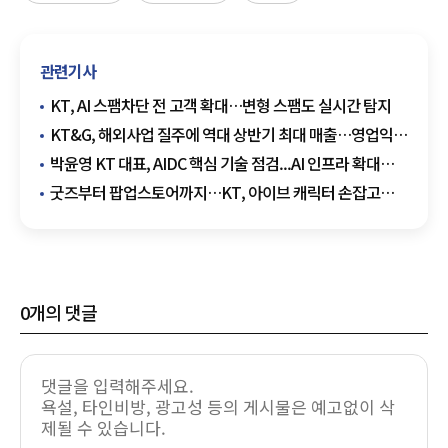
관련기사
KT, AI 스팸차단 전 고객 확대…변형 스팸도 실시간 탐지
KT&G, 해외사업 질주에 역대 상반기 최대 매출…영업익
4분기 연속 두 자릿수 성장
박윤영 KT 대표, AIDC 핵심 기술 점검...AI 인프라 확대
박차
굿즈부터 팝업스토어까지…KT, 아이브 캐릭터 손잡고
고객 접점 확대
0
개의 댓글