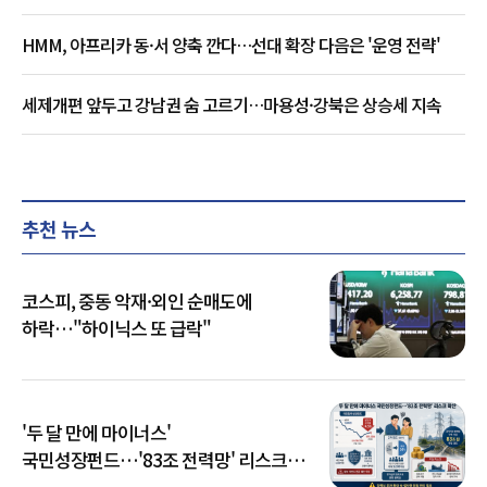
HMM, 아프리카 동·서 양축 깐다…선대 확장 다음은 '운영 전략'
세제개편 앞두고 강남권 숨 고르기…마용성·강북은 상승세 지속
추천 뉴스
코스피, 중동 악재·외인 순매도에
하락…"하이닉스 또 급락"
'두 달 만에 마이너스'
국민성장펀드…'83조 전력망' 리스크
확산