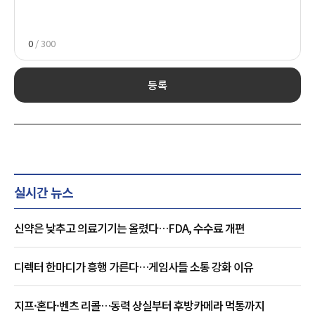
0
/ 300
등록
실시간 뉴스
신약은 낮추고 의료기기는 올렸다…FDA, 수수료 개편
디렉터 한마디가 흥행 가른다…게임사들 소통 강화 이유
지프·혼다·벤츠 리콜…동력 상실부터 후방카메라 먹통까지