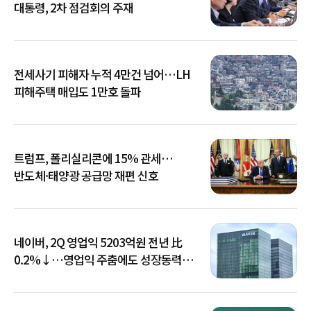
대통령, 2차 점검회의 주재
전세사기 피해자 누적 4만건 넘어…LH
피해주택 매입도 1만호 돌파
트럼프, 폴리실리콘에 15% 관세…
반도체·태양광 공급망 재편 신호
네이버, 2Q 영업익 5203억원 전년 比
0.2%↓…영업익 주춤에도 성장동력
키운다