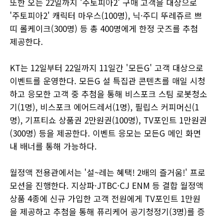
또한 오는 22일까지 '주토피아2' 구매 고객을 대상으로
'주토피아2' 캐릭터 마우스(100명), 닉·주디 뚜레쥬르 쁘
띠 롤케이크(300명) 등 총 400명에게 한정 굿즈를 추첨
제공한다.
KT는 12일부터 22일까지 11일간 '모든G' 고객 대상으로
이벤트를 운영한다. 모든G 설 특집관 콘텐츠를 매일 시청
하고 응모한 고객 중 추첨을 통해 비스포크 스팀 로봇청소
기(1명), 비스포크 에어드레서(1명), 필립스 커피머신(1
명), 기프티쇼 상품권 2만원권(100명), TV포인트 1만원권
(300명) 등을 제공한다. 이벤트 응모는 모든G 메인 화면
내 배너를 통해 가능하다.
월정액 전용관에서는 '설~레는 혜택! 2배의 즐거움!' 프로
모션을 진행한다. 지상파·JTBC·CJ ENM 등 결합 월정액
상품 4종에 신규 가입한 고객 전원에게 TV포인트 1만원
을 제공하고 추첨을 통해 퓨리케어 공기청정기(3명)를 증