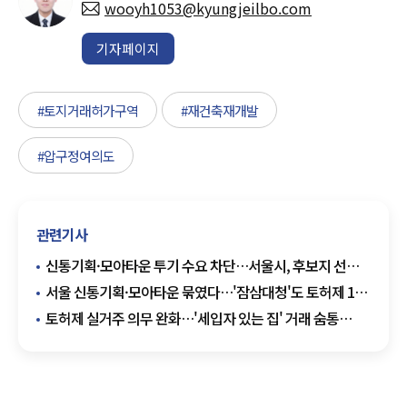
wooyh1053@kyungjeilbo.com
기자페이지
#토지거래허가구역
#재건축재개발
#압구정여의도
관련기사
신통기획·모아타운 투기 수요 차단…서울시, 후보지 선정
즉시 토허제 지정
서울 신통기획·모아타운 묶였다…'잠삼대청'도 토허제 1년
연장
토허제 실거주 의무 완화…'세입자 있는 집' 거래 숨통
트이나