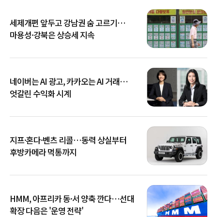
세제개편 앞두고 강남권 숨 고르기…
마용성·강북은 상승세 지속
네이버는 AI 광고, 카카오는 AI 거래…
엇갈린 수익화 시계
지프·혼다·벤츠 리콜…동력 상실부터
후방카메라 먹통까지
HMM, 아프리카 동·서 양축 깐다…선대
확장 다음은 '운영 전략'