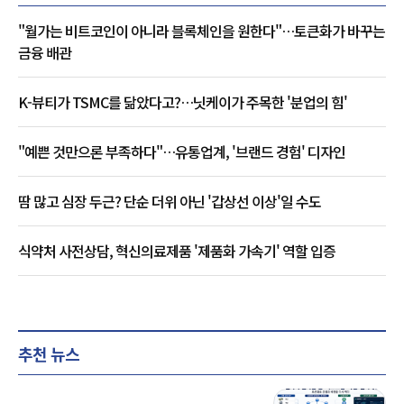
"월가는 비트코인이 아니라 블록체인을 원한다"…토큰화가 바꾸는
금융 배관
K-뷰티가 TSMC를 닮았다고?…닛케이가 주목한 '분업의 힘'
"예쁜 것만으론 부족하다"…유통업계, '브랜드 경험' 디자인
땀 많고 심장 두근? 단순 더위 아닌 '갑상선 이상'일 수도
식약처 사전상담, 혁신의료제품 '제품화 가속기' 역할 입증
추천 뉴스