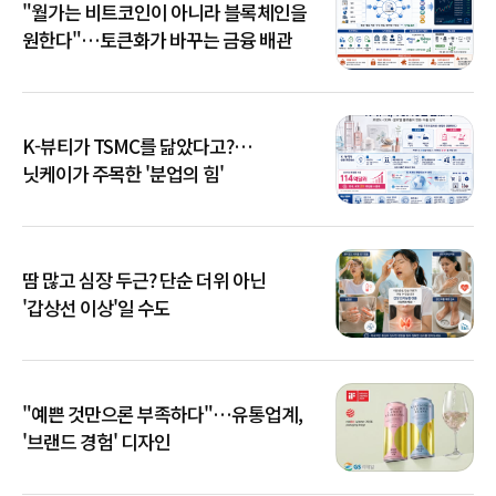
"월가는 비트코인이 아니라 블록체인을
원한다"…토큰화가 바꾸는 금융 배관
K-뷰티가 TSMC를 닮았다고?…
닛케이가 주목한 '분업의 힘'
땀 많고 심장 두근? 단순 더위 아닌
'갑상선 이상'일 수도
"예쁜 것만으론 부족하다"…유통업계,
'브랜드 경험' 디자인