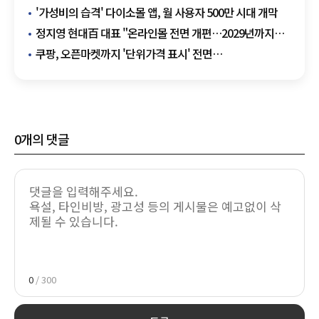
트랙으로 '변신'
'가성비의 습격' 다이소몰 앱, 월 사용자 500만 시대 개막
정지영 현대百 대표 "온라인몰 전면 개편…2029년까지
부산·광주 신규 출점"
쿠팡, 오픈마켓까지 '단위가격 표시' 전면
확대…"슈링크플레이션 막고 투명한 가격 경쟁 유도"
0
개의 댓글
0
/ 300