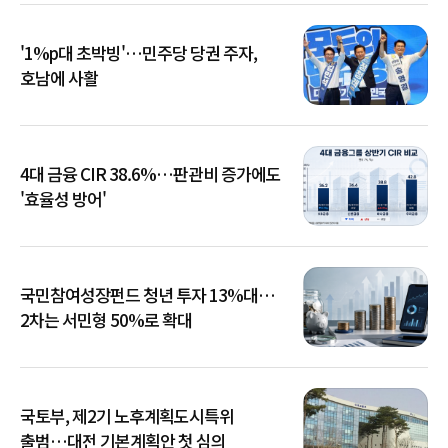
'1%p대 초박빙'…민주당 당권 주자,
호남에 사활
4대 금융 CIR 38.6%…판관비 증가에도
'효율성 방어'
국민참여성장펀드 청년 투자 13%대…
2차는 서민형 50%로 확대
국토부, 제2기 노후계획도시특위
출범…대전 기본계획안 첫 심의