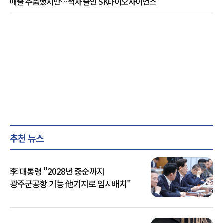
매출 주춤했지만…적자 줄인 SK바이오사이언스
추천 뉴스
李 대통령 "2028년 중순까지
광주군공항 기능 他기지로 임시배치"