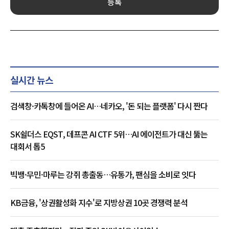
등록
실시간 뉴스
검색창·카톡창에 들어온 AI…네카오, '돈 되는 플랫폼' 다시 짠다
SK쉴더스 EQST, 데프콘 AI CTF 5위…AI 에이전트가 대신 뚫는
대회서 톱5
빅뱅·무민·마루는 강쥐 총출동…유통가, 팬심을 소비로 잇다
KB금융, '상권활성화 지수'로 지방상권 10곳 경쟁력 분석