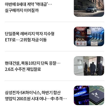
아반떼 8세대 계약 '역대급'…
실구매까지 이어질까
단일종목 레버리지 막자 지수형
ETF로…고위험 자금 이동
현대건설, 목동10단지 단독 응찰…
2.6조 수주전 재입찰로
삼성전자·SK하이닉스, 하반기 합산
영업익 200조원 시대 여나…中 추격은
부담