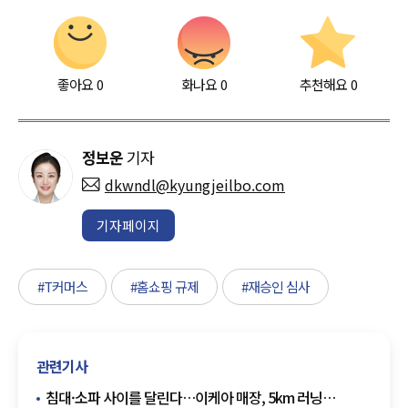
좋아요
0
화나요
0
추천해요
0
정보운
기자
dkwndl@kyungjeilbo.com
기자페이지
#T커머스
#홈쇼핑 규제
#재승인 심사
관련기사
침대·소파 사이를 달린다…이케아 매장, 5km 러닝