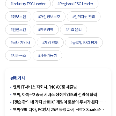
#Industry ESG Leader
#Regional ESG Leader
#정보보안
#개인정보보호
#인적자원 관리
#안전보건
#환경경영
#기업 윤리
#국내 게임사
#게임 ESG
#글로벌 ESG 평가
#지배구조
#지속가능성
관련기사
엔씨 IT서비스 자회사, 'NC AX'로 새출발
엔씨, 아이온2 중국 서비스 셩취게임즈과 전략적 협력
[젠슨 황의 네 가지 선물③] 게임이 로봇의 두뇌가 된다…
엔씨·크래프톤이 불려나온 이유
엔씨·엔비디아, PC방서 25년 동맹 과시…RTX Spark로
'아이온2' 시연