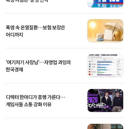
폭염 속 온열질환…보험 보장은
어디까지
'여기저기 사장님'…자영업 과잉의
한국경제
디렉터 한마디가 흥행 가른다…
게임사들 소통 강화 이유