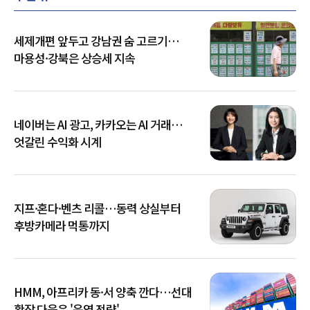
세제개편 앞두고 강남권 숨 고르기…
마용성·강북은 상승세 지속
네이버는 AI 광고, 카카오는 AI 거래…
엇갈린 수익화 시계
지프·혼다·벤츠 리콜…동력 상실부터
후방카메라 먹통까지
HMM, 아프리카 동·서 양축 깐다…선대
확장 다음은 '운영 전략'