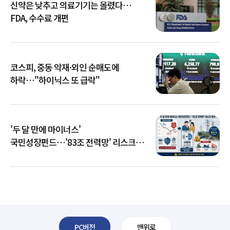
신약은 낮추고 의료기기는 올렸다…
FDA, 수수료 개편
코스피, 중동 악재·외인 순매도에
하락…"하이닉스 또 급락"
'두 달 만에 마이너스'
국민성장펀드…'83조 전력망' 리스크
확산
PC버전
맨위로