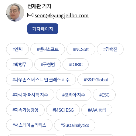
선재관
기자
seon@kyungjeilbo.com
기자페이지
#엔씨
#엔씨소프트
#NCSoft
#김택진
#박병무
#구현범
#DJBIC
#다우존스 베스트 인 클래스 지수
#S&P Global
#아시아 퍼시픽 지수
#코리아 지수
#ESG
#지속가능경영
#MSCI ESG
#AAA 등급
#서스테이널리틱스
#Sustainalytics