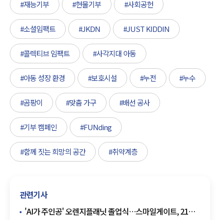
#재능기부
#현물기부
#사회공헌
#소셜임팩트
#JKDN
#JUST KIDDIN
#콜렉티브 임팩트
#사각지대 아동
#아동 성장 환경
#보호시설
#누전
#누수
#곰팡이
#맞춤 가구
#배선 공사
#기부 캠페인
#FUNding
#함께 짓는 희망의 공간
#취약계층
관련기사
'AI가 주인공' 오렌지플래닛 졸업식…스마일게이트, 21개