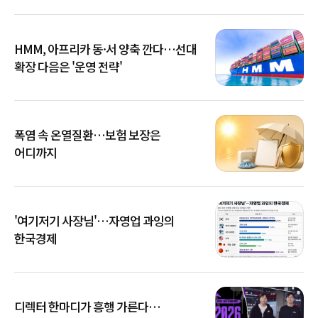
HMM, 아프리카 동·서 양축 깐다…선대
확장 다음은 '운영 전략'
폭염 속 온열질환…보험 보장은
어디까지
'여기저기 사장님'…자영업 과잉의
한국경제
디렉터 한마디가 흥행 가른다…