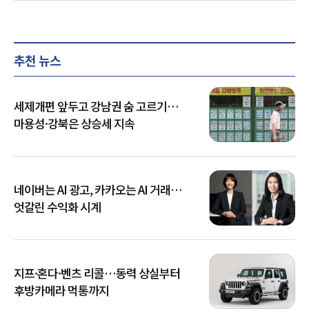
추천 뉴스
세제개편 앞두고 강남권 숨 고르기…
마용성·강북은 상승세 지속
네이버는 AI 광고, 카카오는 AI 거래…
엇갈린 수익화 시계
지프·혼다·벤츠 리콜…동력 상실부터
후방카메라 먹통까지