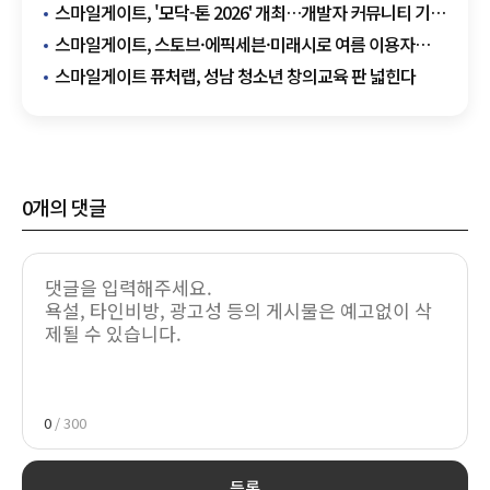
스타트업 성장 도와
스마일게이트, '모닥-톤 2026' 개최…개발자 커뮤니티 기반
인재 육성 확대
스마일게이트, 스토브·에픽세븐·미래시로 여름 이용자
접점 넓힌다
스마일게이트 퓨처랩, 성남 청소년 창의교육 판 넓힌다
0
개의 댓글
0
/ 300
등록