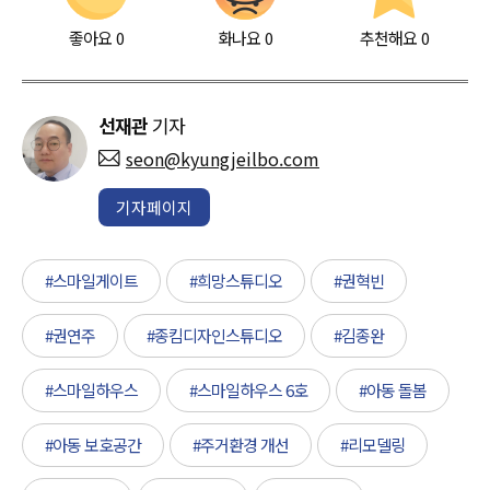
좋아요
0
화나요
0
추천해요
0
선재관
기자
seon@kyungjeilbo.com
기자페이지
#스마일게이트
#희망스튜디오
#권혁빈
#권연주
#종킴디자인스튜디오
#김종완
#스마일하우스
#스마일하우스 6호
#아동 돌봄
#아동 보호공간
#주거환경 개선
#리모델링