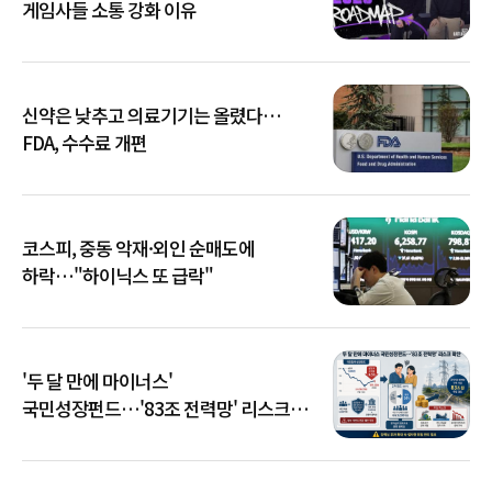
게임사들 소통 강화 이유
신약은 낮추고 의료기기는 올렸다…
FDA, 수수료 개편
코스피, 중동 악재·외인 순매도에
하락…"하이닉스 또 급락"
'두 달 만에 마이너스'
국민성장펀드…'83조 전력망' 리스크
확산