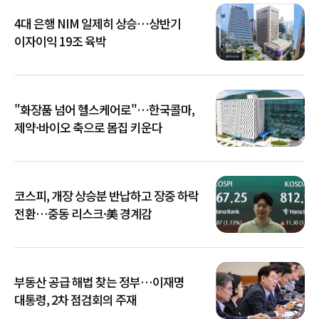
4대 은행 NIM 일제히 상승…상반기
이자이익 19조 육박
"화장품 넘어 헬스케어로"…한국콜마,
제약·바이오 축으로 몸집 키운다
코스피, 개장 상승분 반납하고 장중 하락
전환…중동 리스크·美 경계감
부동산 공급 해법 찾는 정부…이재명
대통령, 2차 점검회의 주재