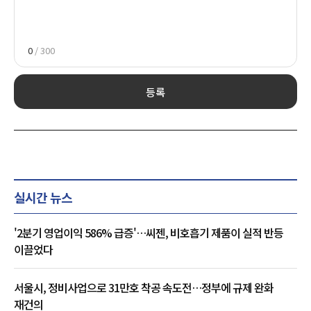
0
/ 300
등록
실시간 뉴스
'2분기 영업이익 586% 급증'…씨젠, 비호흡기 제품이 실적 반등
이끌었다
서울시, 정비사업으로 31만호 착공 속도전…정부에 규제 완화
재건의