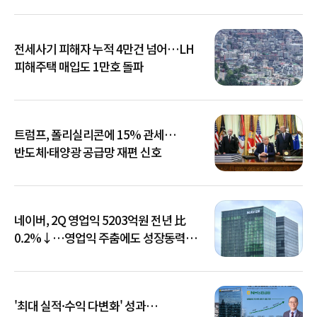
전세사기 피해자 누적 4만건 넘어…LH
피해주택 매입도 1만호 돌파
트럼프, 폴리실리콘에 15% 관세…
반도체·태양광 공급망 재편 신호
네이버, 2Q 영업익 5203억원 전년 比
0.2%↓…영업익 주춤에도 성장동력
키운다
'최대 실적·수익 다변화' 성과…