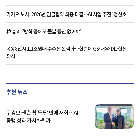
카카오 노사, 2026년 임금협약 최종 타결…AI 사업 추진 '청신호'
韓 총리 "방학 중에도 돌봄 중단 없어야"
목동8단지 1.1조원대 수주전 본격화…현설에 GS·대우·DL·현산
참석
추천 뉴스
구광모·젠슨 황 두 달 만에 재회…AI
동맹 성과 가시화될까