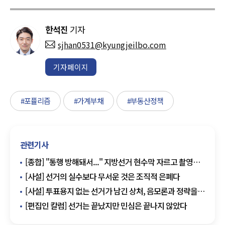
한석진
기자
sjhan0531@kyungjeilbo.com
기자페이지
#포퓰리즘
#가계부채
#부동산정책
관련기사
[종합] "통행 방해돼서..." 지방선거 현수막 자르고 촬영
시민에 야구방망이 휘두른 50대 징역 2년
[사설] 선거의 실수보다 무서운 것은 조직적 은폐다
[사설] 투표용지 없는 선거가 남긴 상처, 음모론과 정략을
넘어 시스템 개혁이 먼저다
[편집인 칼럼] 선거는 끝났지만 민심은 끝나지 않았다