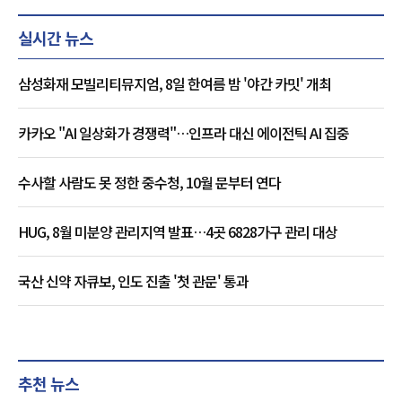
실시간 뉴스
삼성화재 모빌리티뮤지엄, 8일 한여름 밤 '야간 카밋' 개최
카카오 "AI 일상화가 경쟁력"…인프라 대신 에이전틱 AI 집중
수사할 사람도 못 정한 중수청, 10월 문부터 연다
HUG, 8월 미분양 관리지역 발표…4곳 6828가구 관리 대상
국산 신약 자큐보, 인도 진출 '첫 관문' 통과
추천 뉴스