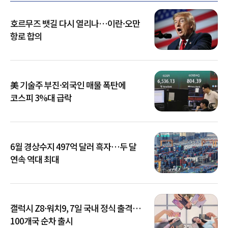
호르무즈 뱃길 다시 열리나…이란·오만
항로 합의
美 기술주 부진·외국인 매물 폭탄에
코스피 3%대 급락
6월 경상수지 497억 달러 흑자…두 달
연속 역대 최대
갤럭시 Z8·워치9, 7일 국내 정식 출격…
100개국 순차 출시