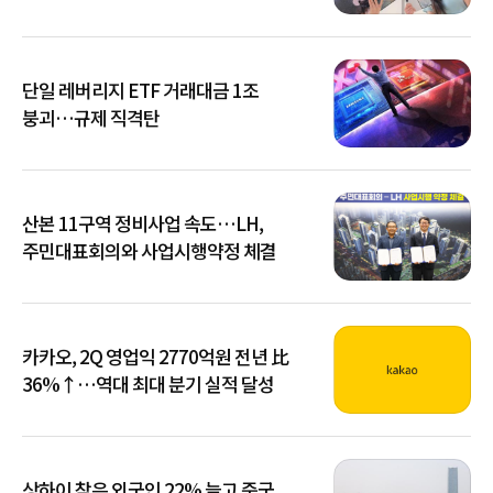
단일 레버리지 ETF 거래대금 1조
붕괴…규제 직격탄
산본 11구역 정비사업 속도…LH,
주민대표회의와 사업시행약정 체결
카카오, 2Q 영업익 2770억원 전년 比
36%↑…역대 최대 분기 실적 달성
상하이 찾은 외국인 22% 늘고 중국