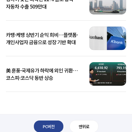
자동차 수출 509만대
카뱅·케뱅 상반기 순익 희비…플랫폼·
개인사업자 금융으로 성장 기반 확대
美 훈풍·국제유가 하락에 외인 귀환…
코스피·코스닥 동반 상승
PC버전
맨위로