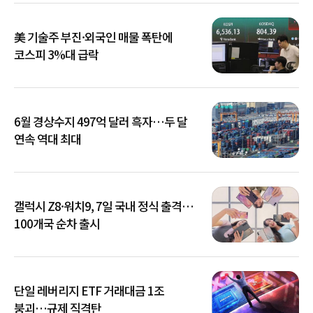
美 기술주 부진·외국인 매물 폭탄에
코스피 3%대 급락
6월 경상수지 497억 달러 흑자…두 달
연속 역대 최대
갤럭시 Z8·워치9, 7일 국내 정식 출격…
100개국 순차 출시
단일 레버리지 ETF 거래대금 1조
붕괴…규제 직격탄