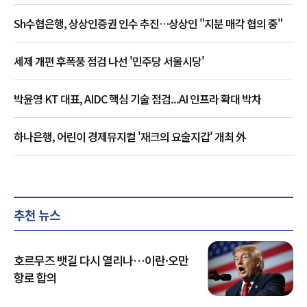
Sh수협은행, 상상인증권 인수 추진…상상인 "지분 매각 협의 중"
세제 개편 후폭풍 점검 나선 '민주당 서울시당'
박윤영 KT 대표, AIDC 핵심 기술 점검...AI 인프라 확대 박차
하나은행, 어린이 경제뮤지컬 '재크의 요술지갑' 개최 外
추천 뉴스
호르무즈 뱃길 다시 열리나…이란·오만
항로 합의