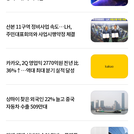
산본 11구역 정비사업 속도…LH,
주민대표회의와 사업시행약정 체결
카카오, 2Q 영업익 2770억원 전년 比
36%↑…역대 최대 분기 실적 달성
상하이 찾은 외국인 22% 늘고 중국
자동차 수출 509만대