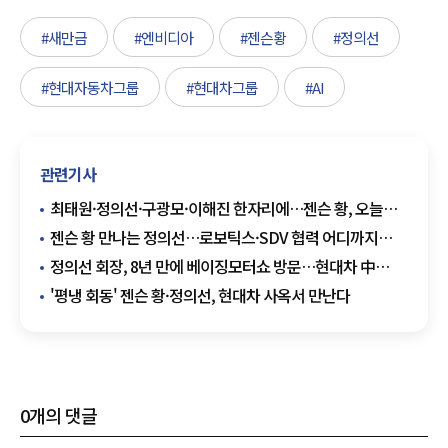
#새만금
#엔비디아
#젠슨황
#정의선
#현대자동차그룹
#현대차그룹
#AI
관련기사
최태원·정의선·구광모·이해진 한자리에…젠슨 황, 오늘
韓서 '삼쏘회동'
젠슨 황 만나는 정의선…로보틱스·SDV 협력 어디까지
확대될까
정의선 회장, 8년 만에 베이징모터쇼 방문…현대차 中
재공략 점검
'평냉 회동' 젠슨 황·정의선, 현대차 사옥서 만난다
0
개의 댓글