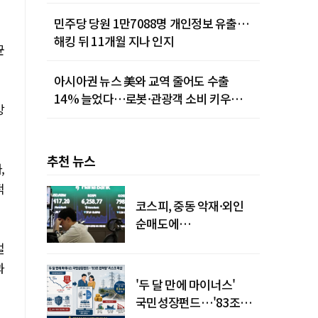
민주당 당원 1만7088명 개인정보 유출…
해킹 뒤 11개월 지나 인지
균
아시아권 뉴스 美와 교역 줄어도 수출
14% 늘었다…로봇·관광객 소비 키우는
방
중국
추천 뉴스
,
적
코스피, 중동 악재·외인
순매도에
하락…"하이닉스 또
벌
급락"
과
'두 달 만에 마이너스'
국민성장펀드…'83조