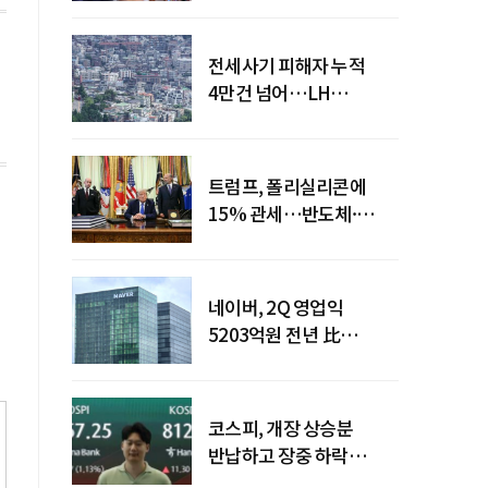
전세사기 피해자 누적
4만건 넘어…LH
피해주택 매입도 1만호
돌파
트럼프, 폴리실리콘에
15% 관세…반도체·
태양광 공급망 재편 신호
네이버, 2Q 영업익
5203억원 전년 比
0.2%↓…영업익
주춤에도 성장동력 키운다
코스피, 개장 상승분
반납하고 장중 하락
전환…중동 리스크·美