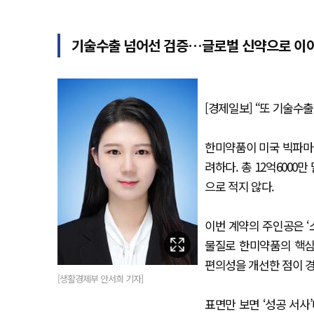
기술수출 넘어선 검증…글로벌 신약으로 이어
[경제일보] “또 기술수출
한미약품이 미국 빅파마 
려하다. 총 12억6000
으로 적지 않다.
이번 계약의 주인공은 ‘
물질로 한미약품의 핵심 
편의성을 개선한 점이 
[생활경제부 안서희 기자]
표면만 보면 ‘성공 서사