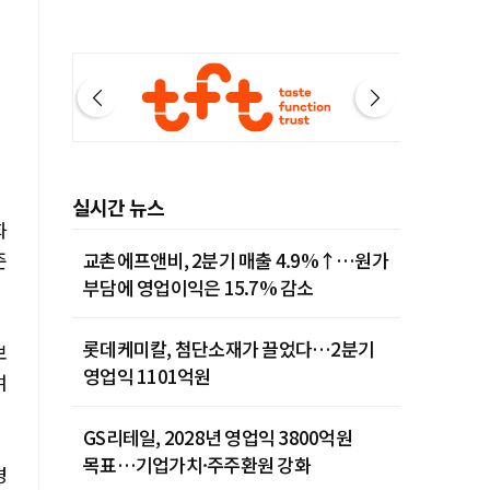
제주 28˚C
실시간 뉴스
화
준
교촌에프앤비, 2분기 매출 4.9%↑…원가
부담에 영업이익은 15.7% 감소
롯데케미칼, 첨단소재가 끌었다…2분기
보
영업익 1101억원
여
GS리테일, 2028년 영업익 3800억원
목표…기업가치·주주환원 강화
경