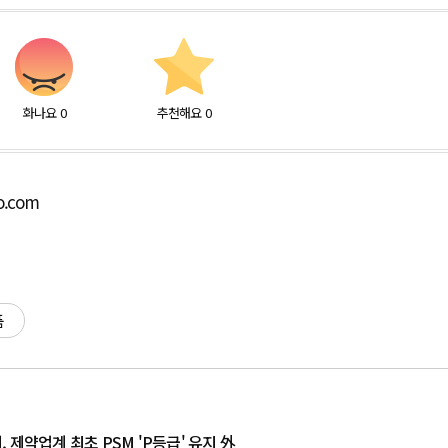
화나요
0
추천해요
0
o.com
품
터, 제약업계 최초 PSM 'P등급' 유지 外