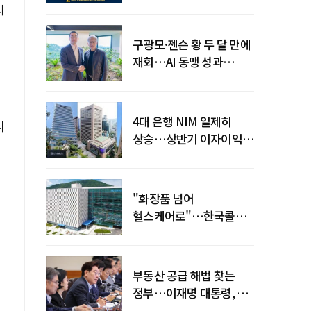
전력망' 리스크 확산
시
구광모·젠슨 황 두 달 만에
재회…AI 동맹 성과
가시화될까
4대 은행 NIM 일제히
니
상승…상반기 이자이익
19조 육박
"화장품 넘어
헬스케어로"…한국콜마,
제약·바이오 축으로 몸집
키운다
부동산 공급 해법 찾는
정부…이재명 대통령, 2차
점검회의 주재