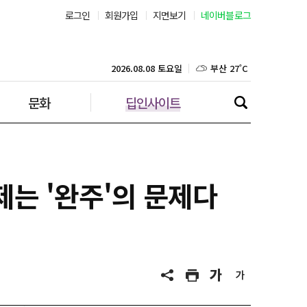
로그인
회원가입
지면보기
네이버블로그
서울 30˚C
부산 27˚C
2026.08.08 토요일
문화
딥인사이트
대구 25˚C
인천 28˚C
광주 26˚C
제는 '완주'의 문제다
대전 25˚C
울산 25˚C
강릉 26˚C