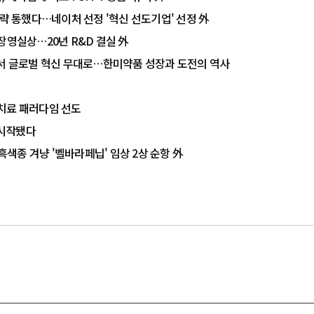
전략 통했다…네이처 선정 '혁신 선도기업' 선정 外
장영실상…20년 R&D 결실 外
에서 글로벌 혁신 무대로…한미약품 성장과 도전의 역사
치료 패러다임 선도
 시작됐다
 흑색종 겨냥 '벨바라페닙' 임상 2상 순항 外