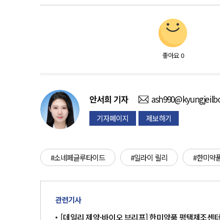
좋아요
0
안서희
기자
ash990@kyungjeilb
기자페이지
제보하기
#소네페글루타이드
#일라이 릴리
#한미약
관련기사
[데일리 제약·바이오 브리프] ​​​​​​​한미약품 평택제조센