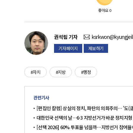
좋아요
0
권석림
기자
ksrkwon@kyungjei
기자페이지
제보하기
#자치
#지방
#행정
관련기사
[편집인 칼럼] 상실의 정치, 파탄의 의회주의… '도(
대한민국 선택의 날…6·3 지방선거가 바꾼 정치지형
[선택 2026] 60% 투표율 넘을까…지방선거 참여