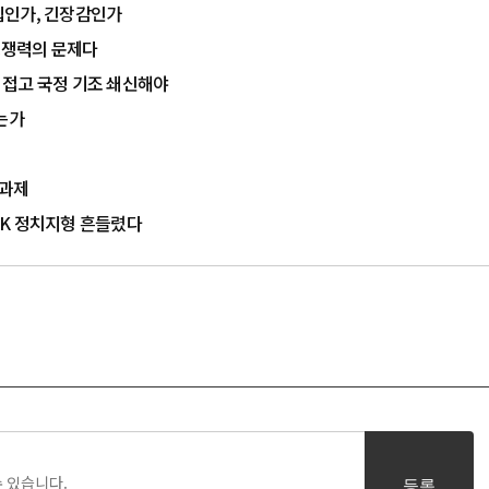
결집인가, 긴장감인가
 경쟁력의 문제다
치 접고 국정 기조 쇄신해야
는가
 과제
…PK 정치지형 흔들렸다
등록