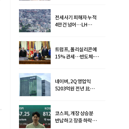
전세사기 피해자 누적
4만건 넘어…LH
피해주택 매입도 1만호
돌파
트럼프, 폴리실리콘에
15% 관세…반도체·
태양광 공급망 재편 신호
네이버, 2Q 영업익
5203억원 전년 比
0.2%↓…영업익
주춤에도 성장동력 키운다
코스피, 개장 상승분
반납하고 장중 하락
전환…중동 리스크·美