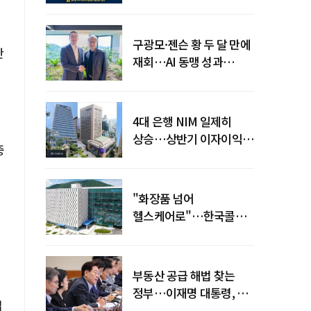
전력망' 리스크 확산
구광모·젠슨 황 두 달 만에
한
재회…AI 동맹 성과
가시화될까
4대 은행 NIM 일제히
상승…상반기 이자이익
중
19조 육박
"화장품 넘어
헬스케어로"…한국콜마,
제약·바이오 축으로 몸집
키운다
부동산 공급 해법 찾는
정부…이재명 대통령, 2차
업
점검회의 주재