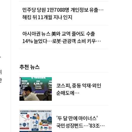
민주당 당원 1만7088명 개인정보 유출…
해킹 뒤 11개월 지나 인지
아시아권 뉴스 美와 교역 줄어도 수출
14% 늘었다…로봇·관광객 소비 키우는
중국
.
추천 뉴스
위
한
코스피, 중동 악재·외인
순매도에
하락…"하이닉스 또
급락"
'두 달 만에 마이너스'
국민성장펀드…'83조