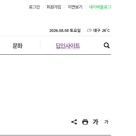
로그인
회원가입
지면보기
네이버블로그
부산 27˚C
대구 26˚C
2026.08.08 토요일
인천 29˚C
문화
딥인사이트
광주 27˚C
대전 27˚C
울산 25˚C
강릉 25˚C
제주 29˚C