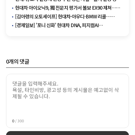
가능성↑
현대차 아이오닉9, 獨 전문지 평가서 볼보 EX90 제쳐…
차체·파워트레인 우위
[김아령의 오토세이프] 현대차·아우디·BMW 리콜…
전방카메라·안전벨트·배선 결함
[경제일보] '포니 신화' 현대차 DNA, 피지컬AI
기업으로…'로봇 사관학교' 도약
0
개의 댓글
0
/ 300