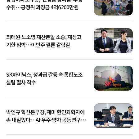
수취…공정위 과징금 4억6200만원
최태원·노소영 재산분할 소송, 재상고
기한 임박…이번주 결론 갈림길
SK하이닉스, 성과급 갈등 속 통합노조
설립 절차 착수
박인규 혁신본부장, 재미 한인과학자에
손 내밀었다…AI·우주·양자 공동연구
확대