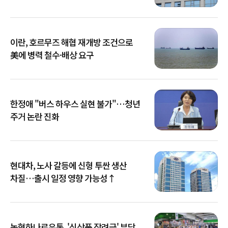
이란, 호르무즈 해협 재개방 조건으로
美에 병력 철수·배상 요구
한정애 "버스 하우스 실현 불가"…청년
주거 논란 진화
현대차, 노사 갈등에 신형 투싼 생산
차질…출시 일정 영향 가능성↑
농협하나로유통, '신상품 장려금' 부당