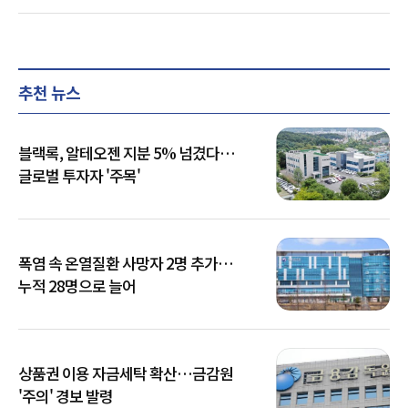
추천 뉴스
블랙록, 알테오젠 지분 5% 넘겼다…
글로벌 투자자 '주목'
폭염 속 온열질환 사망자 2명 추가…
누적 28명으로 늘어
상품권 이용 자금세탁 확산…금감원
'주의' 경보 발령