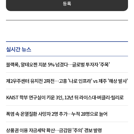
등록
실시간 뉴스
블랙록, 알테오젠 지분 5% 넘겼다…글로벌 투자자 '주목'
제2우주센터 유치전 2파전…고흥 '나로 인프라' vs 제주 '해상 발사'
KAIST 학부 연구실이 키운 3인, 12년 뒤 라이스대·버클리·릴리로
폭염 속 온열질환 사망자 2명 추가…누적 28명으로 늘어
상품권 이용 자금세탁 확산…금감원 '주의' 경보 발령