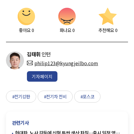
좋아요
0
화나요
0
추천해요
0
김태휘
인턴
philip123@kyungjeilbo.com
기자페이지
#전기강판
#전기차 전비
#포스코
관련기사
현대차, 노사 갈등에 신형 투싼 생산 차질…출시 일정 영향