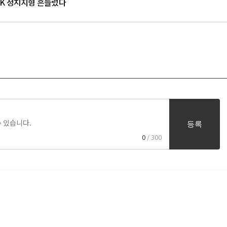
…PK 정치지형 흔들렸다
등록
0
/ 300