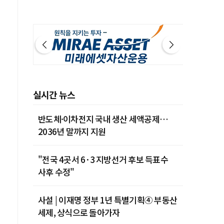
실시간 뉴스
반도체·이차전지 국내 생산 세액공제…
2036년 말까지 지원
"전국 4곳서 6·3 지방선거 후보 득표수
사후 수정"
사설 | 이재명 정부 1년 특별기획④ 부동산
세제, 상식으로 돌아가자