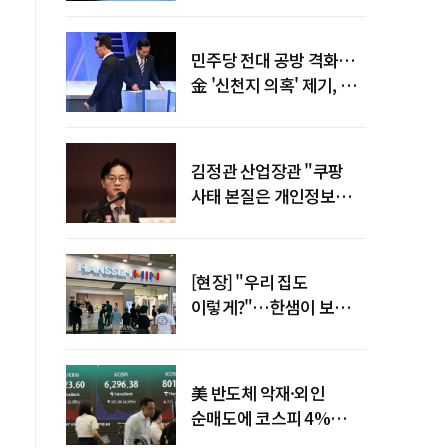
말년 성장 박차
민주당 전대 공방 격화…
金 '신천지 의혹' 제기, 鄭
"증거부터 내놔라"
김정관 산업장관 "쿠팡
사태 본질은 개인정보
유출…한미동맹 흔들
사안 아냐"
[현장] "우리 집도
이렇게?"…한샘이 보여준
프리미엄 리모델링의 미래
美 반도체 악재·외인
순매도에 코스피 4%
급락…반면 코스닥 800선