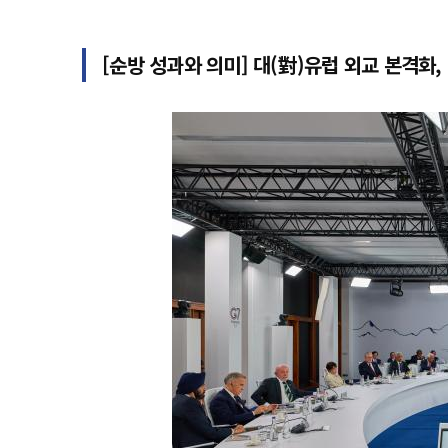
[순방 성과와 의미] 대(對)유럽 외교 본격화