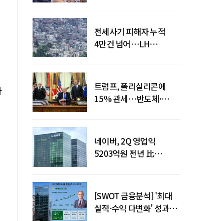
점검회의 주재
전세사기 피해자 누적
4만건 넘어…LH
피해주택 매입도 1만호
돌파
트럼프, 폴리실리콘에
다
15% 관세…반도체·
태양광 공급망 재편 신호
네이버, 2Q 영업익
5203억원 전년 比
0.2%↓…영업익
주춤에도 성장동력 키운다
[SWOT 금융분석] '최대
실적·수익 다변화' 성과…
이찬우號 농협금융, 임기