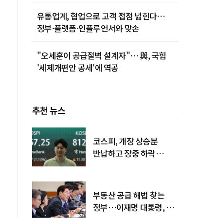
유통업계, 협업으로 고객 접점 넓힌다…
정부·플랫폼·인플루언서와 맞손
"오세훈이 공급절벽 설계자"… 與, 국힘
'세제개편안 공세'에 역공
추천 뉴스
코스피, 개장 상승분
반납하고 장중 하락
전환…중동 리스크·美
경계감
부동산 공급 해법 찾는
정부…이재명 대통령, 2차