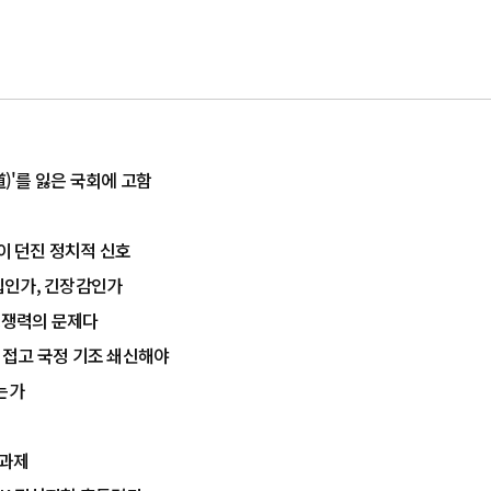
道)'를 잃은 국회에 고함
율이 던진 정치적 신호
결집인가, 긴장감인가
 경쟁력의 문제다
치 접고 국정 기조 쇄신해야
는가
 과제