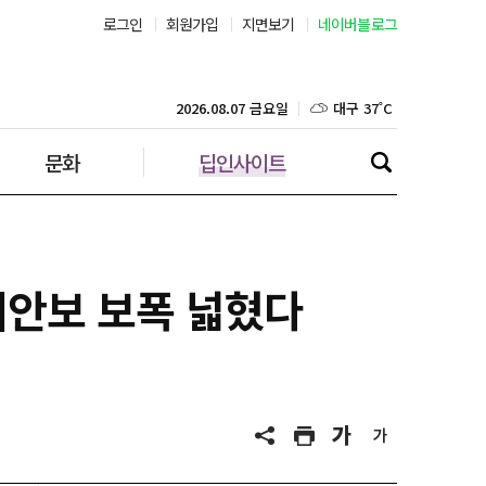
로그인
회원가입
지면보기
네이버블로그
부산 31˚C
대구 37˚C
2026.08.07 금요일
문화
딥인사이트
인천 31˚C
광주 37˚C
대전 37˚C
제안보 보폭 넓혔다
울산 33˚C
강릉 31˚C
제주 31˚C