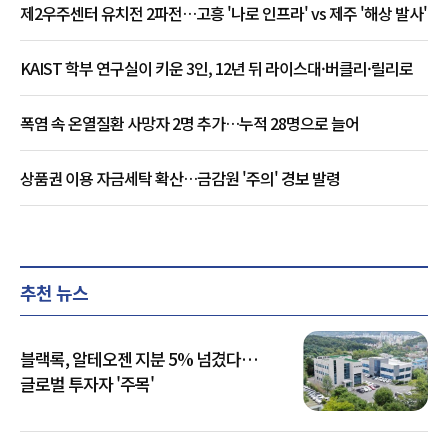
제2우주센터 유치전 2파전…고흥 '나로 인프라' vs 제주 '해상 발사'
KAIST 학부 연구실이 키운 3인, 12년 뒤 라이스대·버클리·릴리로
폭염 속 온열질환 사망자 2명 추가…누적 28명으로 늘어
상품권 이용 자금세탁 확산…금감원 '주의' 경보 발령
추천 뉴스
블랙록, 알테오젠 지분 5% 넘겼다…
글로벌 투자자 '주목'