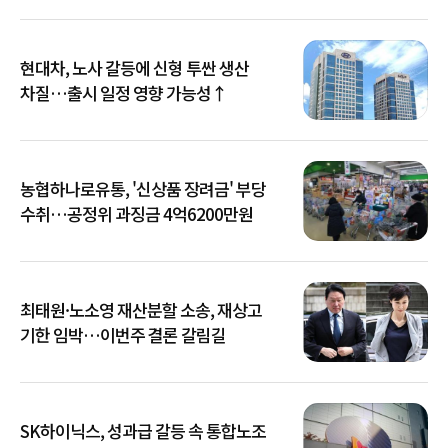
현대차, 노사 갈등에 신형 투싼 생산
차질…출시 일정 영향 가능성↑
농협하나로유통, '신상품 장려금' 부당
수취…공정위 과징금 4억6200만원
최태원·노소영 재산분할 소송, 재상고
기한 임박…이번주 결론 갈림길
SK하이닉스, 성과급 갈등 속 통합노조