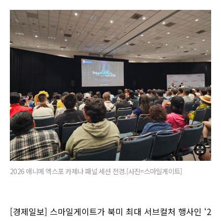
2026 애니메 엑스포 카제나 패널 세션 전경.[사진=스마일게이트]
[경제일보] 스마일게이트가 북미 최대 서브컬처 행사인 ‘2