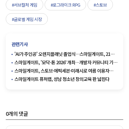
#서브컬처 게임
#로그라이크 RPG
#스토브
#글로벌 게임 시장
관련기사
'AI가 주인공' 오렌지플래닛 졸업식…스마일게이트, 21개
스타트업 성장 도와
스마일게이트, '모닥-톤 2026' 개최…개발자 커뮤니티 기반
인재 육성 확대
스마일게이트, 스토브·에픽세븐·미래시로 여름 이용자
접점 넓힌다
스마일게이트 퓨처랩, 성남 청소년 창의교육 판 넓힌다
0
개의 댓글