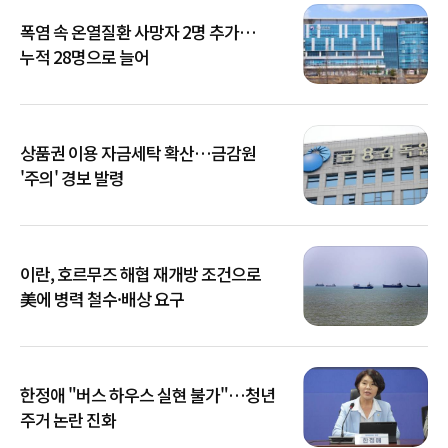
폭염 속 온열질환 사망자 2명 추가…
누적 28명으로 늘어
상품권 이용 자금세탁 확산…금감원
'주의' 경보 발령
이란, 호르무즈 해협 재개방 조건으로
美에 병력 철수·배상 요구
한정애 "버스 하우스 실현 불가"…청년
주거 논란 진화