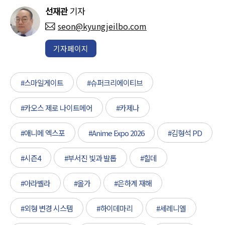
선재관
기자
seon@kyungjeilbo.com
기자페이지
#스마일게이트
#슈퍼크리에이티브
#카오스 제로 나이트메어
#카제나
#애니메 엑스포
#Anime Expo 2026
#김형석 PD
#시즌4
#부서진 빛과 발톱
#힐데
#아라벨라
#올가
#은하계 재해
#외형 변경 시스템
#하이데마리
#세레니엘