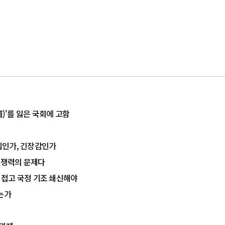
道)'를 잃은 국회에 고함
결집인가, 긴장감인가
 경쟁력의 문제다
치 접고 국정 기조 쇄신해야
는가