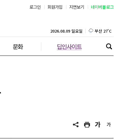
로그인
회원가입
지면보기
네이버블로그
부산 27˚C
대구 26˚C
2026.08.09 일요일
문화
딥인사이트
인천 27˚C
광주 27˚C
대전 25˚C
고
울산 25˚C
강릉 23˚C
제주 27˚C