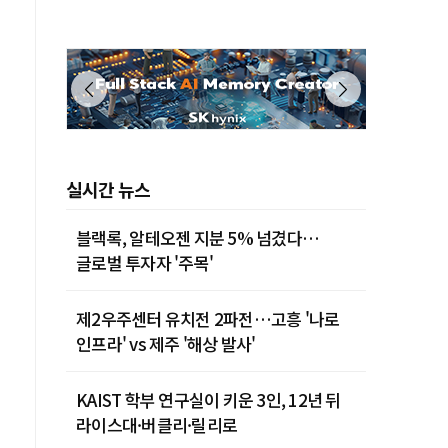
실시간 뉴스
블랙록, 알테오젠 지분 5% 넘겼다…
글로벌 투자자 '주목'
제2우주센터 유치전 2파전…고흥 '나로
인프라' vs 제주 '해상 발사'
KAIST 학부 연구실이 키운 3인, 12년 뒤
라이스대·버클리·릴리로