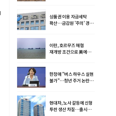
늘어
의
상품권 이용 자금세탁
확산…금감원 '주의' 경보
발령
이란, 호르무즈 해협
재개방 조건으로 美에
병력 철수·배상 요구
한정애 "버스 하우스 실현
불가"…청년 주거 논란
진화
현대차, 노사 갈등에 신형
투싼 생산 차질…출시
일정 영향 가능성↑