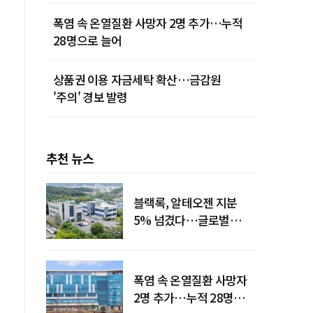
폭염 속 온열질환 사망자 2명 추가…누적
28명으로 늘어
상품권 이용 자금세탁 확산…금감원
'주의' 경보 발령
추천 뉴스
블랙록, 알테오젠 지분
5% 넘겼다…글로벌
투자자 '주목'
폭염 속 온열질환 사망자
대
2명 추가…누적 28명으로