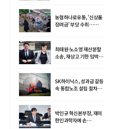
농협하나로유통, '신상품
장려금' 부당 수취…
공정위 과징금
4억6200만원
최태원·노소영 재산분할
소송, 재상고 기한 임박…
이번주 결론 갈림길
SK하이닉스, 성과급 갈등
속 통합노조 설립 절차
착수
박인규 혁신본부장, 재미
한인과학자에 손
내밀었다…AI·우주·양자