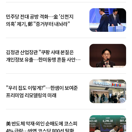
민주당 전대 공방 격화…金 '신천지
의혹' 제기, 鄭 "증거부터 내놔라"
김정관 산업장관 "쿠팡 사태 본질은
개인정보 유출…한미동맹 흔들 사안
아냐"
"우리 집도 이렇게?"…한샘이 보여준
프리미엄 리모델링의 미래
美 반도체 악재·외인 순매도에 코스피
4% 급락…반면 코스닥 800선 탈환