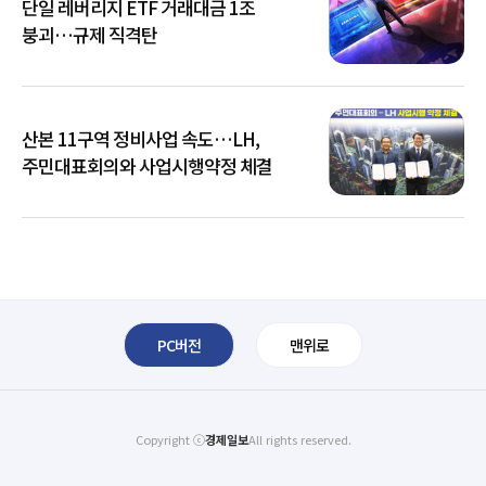
단일 레버리지 ETF 거래대금 1조
붕괴…규제 직격탄
산본 11구역 정비사업 속도…LH,
주민대표회의와 사업시행약정 체결
PC버전
맨위로
Copyright ⓒ
경제일보
All rights reserved.