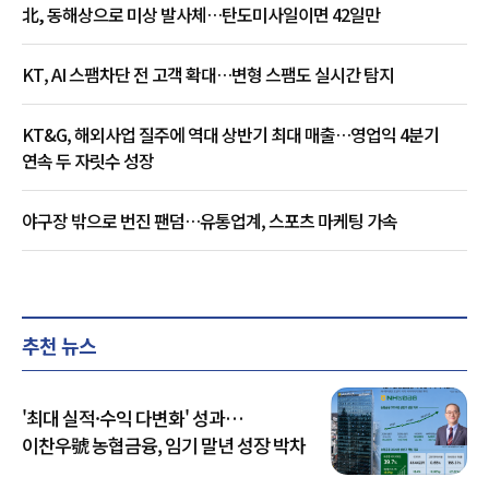
北, 동해상으로 미상 발사체…탄도미사일이면 42일만
KT, AI 스팸차단 전 고객 확대…변형 스팸도 실시간 탐지
KT&G, 해외사업 질주에 역대 상반기 최대 매출…영업익 4분기
연속 두 자릿수 성장
야구장 밖으로 번진 팬덤…유통업계, 스포츠 마케팅 가속
추천 뉴스
'최대 실적·수익 다변화' 성과…
이찬우號 농협금융, 임기 말년 성장 박차