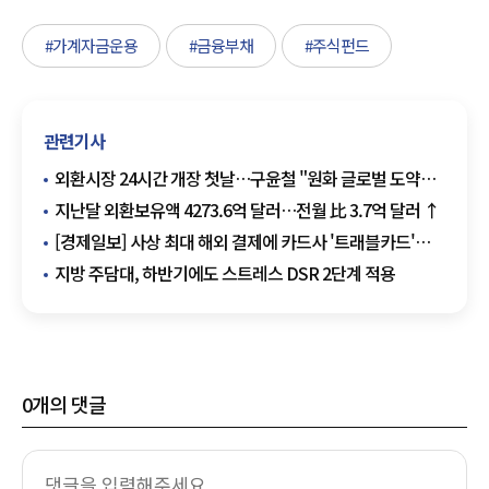
#가계자금운용
#금융부채
#주식펀드
관련기사
외환시장 24시간 개장 첫날…구윤철 "원화 글로벌 도약
출발점"
지난달 외환보유액 4273.6억 달러…전월 比 3.7억 달러 ↑
[경제일보] 사상 최대 해외 결제에 카드사 '트래블카드'
전쟁
지방 주담대, 하반기에도 스트레스 DSR 2단계 적용
0
개의 댓글