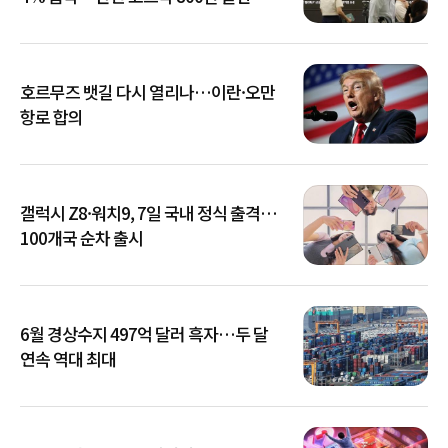
호르무즈 뱃길 다시 열리나…이란·오만
항로 합의
갤럭시 Z8·워치9, 7일 국내 정식 출격…
100개국 순차 출시
6월 경상수지 497억 달러 흑자…두 달
연속 역대 최대