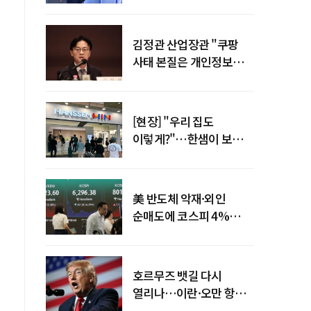
"증거부터 내놔라"
김정관 산업장관 "쿠팡
사태 본질은 개인정보
유출…한미동맹 흔들
원
사안 아냐"
[현장] "우리 집도
이렇게?"…한샘이 보여준
프리미엄 리모델링의 미래
美 반도체 악재·외인
순매도에 코스피 4%
급락…반면 코스닥 800선
탈환
호르무즈 뱃길 다시
열리나…이란·오만 항로
합의