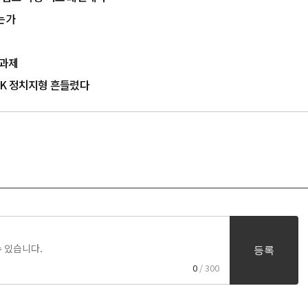
는가
 과제
…PK 정치지형 흔들렸다
등록
0
/ 300