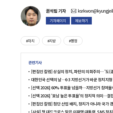
권석림
기자
ksrkwon@kyungjei
기자페이지
제보하기
#자치
#지방
#행정
관련기사
[편집인 칼럼] 상실의 정치, 파탄의 의회주의… '도(
대한민국 선택의 날…6·3 지방선거가 바꾼 정치지형
[선택 2026] 60% 투표율 넘을까…지방선거 참여
[선택 2026] '호남 높은 투표율'의 정치적 의미…
[편집인 칼럼] 첨단 산업 배치, 정치가 아니라 국가
[사설] 첫 데드크로스 맞은 이재명 대통령, SNS 정