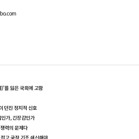
lbo.com
道)'를 잃은 국회에 고함
율이 던진 정치적 신호
결집인가, 긴장감인가
 경쟁력의 문제다
치 접고 국정 기조 쇄신해야