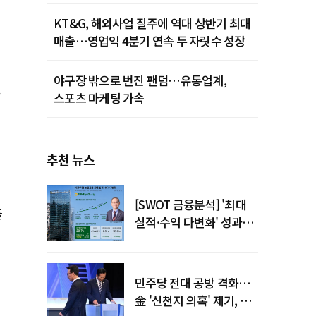
KT&G, 해외사업 질주에 역대 상반기 최대
매출…영업익 4분기 연속 두 자릿수 성장
야구장 밖으로 번진 팬덤…유통업계,
스포츠 마케팅 가속
추천 뉴스
[SWOT 금융분석] '최대
들
실적·수익 다변화' 성과…
이찬우號 농협금융, 임기
말년 성장 박차
민주당 전대 공방 격화…
金 '신천지 의혹' 제기, 鄭