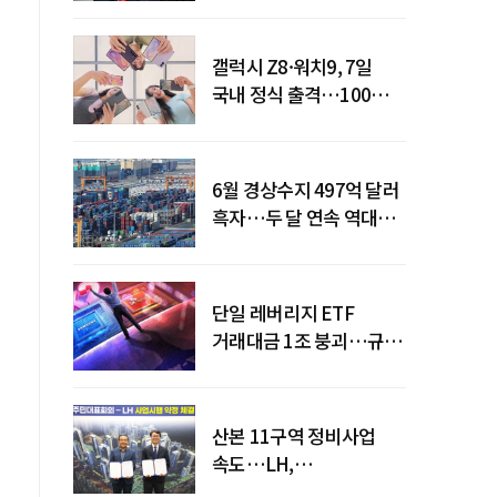
갤럭시 Z8·워치9, 7일
국내 정식 출격…100개국
순차 출시
6월 경상수지 497억 달러
흑자…두 달 연속 역대
최대
단일 레버리지 ETF
거래대금 1조 붕괴…규제
직격탄
산본 11구역 정비사업
속도…LH,
주민대표회의와