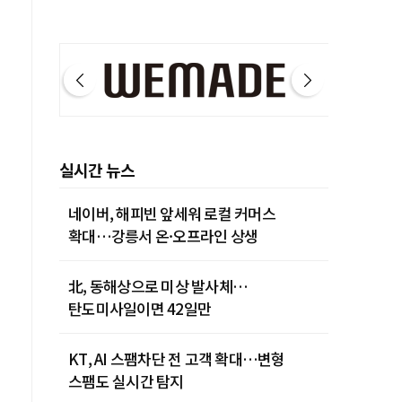
실시간 뉴스
네이버, 해피빈 앞세워 로컬 커머스
확대…강릉서 온·오프라인 상생
北, 동해상으로 미상 발사체…
탄도미사일이면 42일만
KT, AI 스팸차단 전 고객 확대…변형
스팸도 실시간 탐지