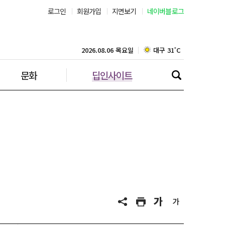
로그인
회원가입
지면보기
네이버블로그
부산 29˚C
대구 31˚C
2026.08.06 목요일
문화
딥인사이트
인천 30˚C
광주 31˚C
대전 33˚C
울산 29˚C
강릉 29˚C
제주 29˚C