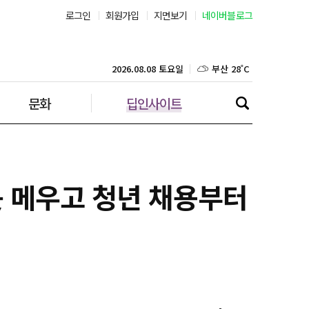
로그인
회원가입
지면보기
네이버블로그
부산 28˚C
대구 27˚C
2026.08.08 토요일
문화
딥인사이트
인천 26˚C
광주 28˚C
대전 28˚C
못 메우고 청년 채용부터
울산 26˚C
강릉 21˚C
제주 29˚C