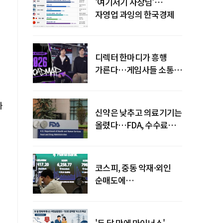
'여기저기 사장님'…
자영업 과잉의 한국경제
디렉터 한마디가 흥행
가른다…게임사들 소통
강화 이유
가
신약은 낮추고 의료기기는
올렸다…FDA, 수수료
개편
코스피, 중동 악재·외인
순매도에
하락…"하이닉스 또
급락"
'두 달 만에 마이너스'