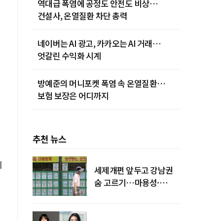
역대급 폭염에 공정도 안전도 비상…
건설사, 온열질환 차단 총력
네이버는 AI 광고, 카카오는 AI 거래…
엇갈린 수익화 시계
방예준의 머니포켓 폭염 속 온열질환…
보험 보장은 어디까지
추천 뉴스
니
세제개편 앞두고 강남권
숨 고르기…마용성·
강북은 상승세 지속