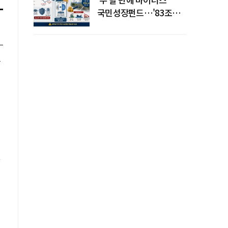
국민성장펀드…'83조
전력망' 리스크 확산
흔