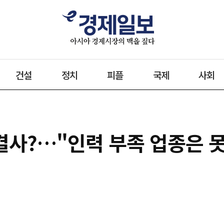
건설
정치
피플
국제
사회
해결사?…"인력 부족 업종은 