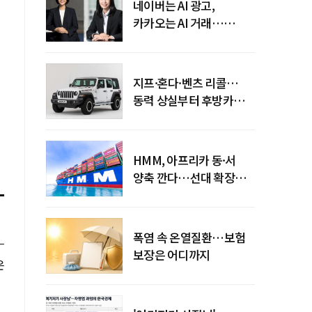
네이버는 AI 광고,
카카오는 AI 거래…
엇갈린 수익화 시계
지프·혼다·벤츠 리콜…
동력 상실부터 후방카메라
먹통까지
HMM, 아프리카 동·서
양축 깐다…선대 확장
다음은 '운영 전략'
폭염 속 온열질환…보험
보장은 어디까지
은