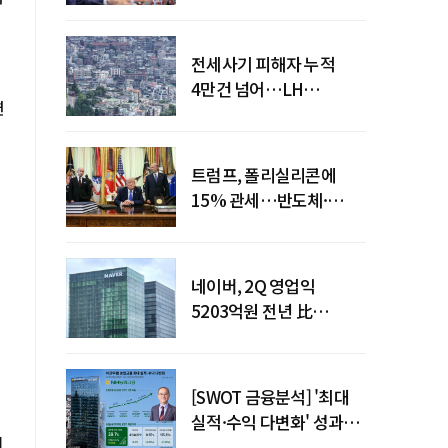
점검회의 주재
전세사기 피해자 누적
4만건 넘어…LH
련
피해주택 매입도 1만호
돌파
트럼프, 폴리실리콘에
15% 관세…반도체·
태양광 공급망 재편 신호
네이버, 2Q 영업익
5203억원 전년 比
0.2%↓…영업익
주춤에도 성장동력 키운다
[SWOT 금융분석] '최대
실적·수익 다변화' 성과…
지
이찬우號 농협금융, 임기