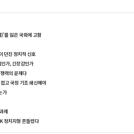
道)'를 잃은 국회에 고함
율이 던진 정치적 신호
결집인가, 긴장감인가
 경쟁력의 문제다
치 접고 국정 기조 쇄신해야
는가
 과제
…PK 정치지형 흔들렸다