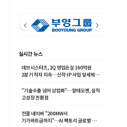
실시간 뉴스
데브시스터즈, 2Q 영업손실 160억원
2분기 적자 지속…신작·IP 사업 앞세워
턴어라운드 시동
"기술수출 넘어 상업화"…알테오젠, 실적
고성장 전환점
컨콜 네이버 "200MW서
기가와트급까지"…AI 팩토리 글로벌 확장