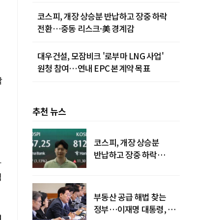
청사진
코스피, 개장 상승분 반납하고 장중 하락
전환…중동 리스크·美 경계감
대우건설, 모잠비크 '로부마 LNG 사업'
원청 참여…연내 EPC 본계약 목표
박
추천 뉴스
코스피, 개장 상승분
반납하고 장중 하락
라
전환…중동 리스크·美
식
경계감
부동산 공급 해법 찾는
정부…이재명 대통령, 2차
려