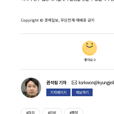
Copyright © 경제일보, 무단전재·재배포 금지
좋아요
0
권석림
기자
ksrkwon@kyungjei
기자페이지
제보하기
#자치
#지방
#행정