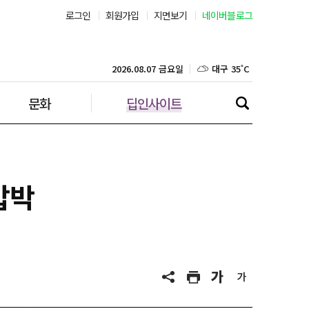
로그인
회원가입
지면보기
네이버블로그
부산 31˚C
대구 35˚C
2026.08.07 금요일
문화
딥인사이트
인천 30˚C
광주 35˚C
대전 35˚C
압박
울산 32˚C
강릉 31˚C
제주 29˚C