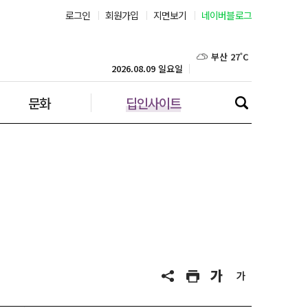
로그인
회원가입
지면보기
네이버블로그
부산 27˚C
대구 24˚C
2026.08.09 일요일
문화
딥인사이트
인천 24˚C
광주 25˚C
대전 25˚C
울산 25˚C
강릉 21˚C
제주 28˚C