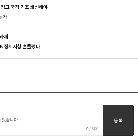
치 접고 국정 기조 쇄신해야
는가
 과제
…PK 정치지형 흔들렸다
등록
0
/ 300