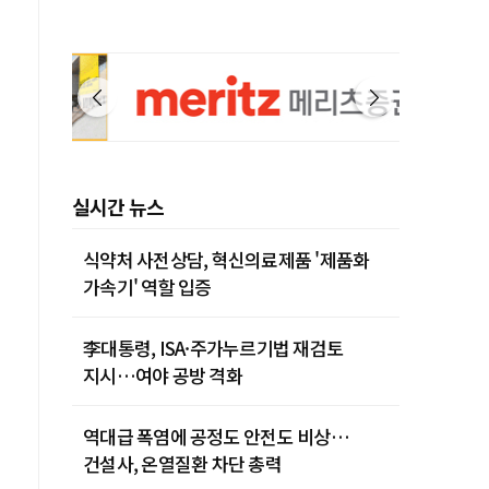
실시간 뉴스
식약처 사전상담, 혁신의료제품 '제품화
가속기' 역할 입증
李대통령, ISA·주가누르기법 재검토
지시…여야 공방 격화
역대급 폭염에 공정도 안전도 비상…
건설사, 온열질환 차단 총력