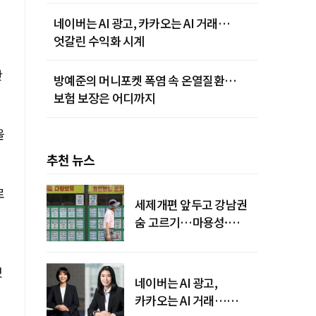
네이버는 AI 광고, 카카오는 AI 거래…
엇갈린 수익화 시계
한
방예준의 머니포켓 폭염 속 온열질환…
보험 보장은 어디까지
을
추천 뉴스
로
세제개편 앞두고 강남권
숨 고르기…마용성·
강북은 상승세 지속
했
네이버는 AI 광고,
카카오는 AI 거래…