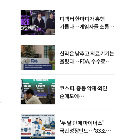
니
디렉터 한마디가 흥행
가른다…게임사들 소통
강화 이유
신약은 낮추고 의료기기는
올렸다…FDA, 수수료
개편
코스피, 중동 악재·외인
순매도에
하락…"하이닉스 또
급락"
'두 달 만에 마이너스'
국민성장펀드…'83조
전력망' 리스크 확산