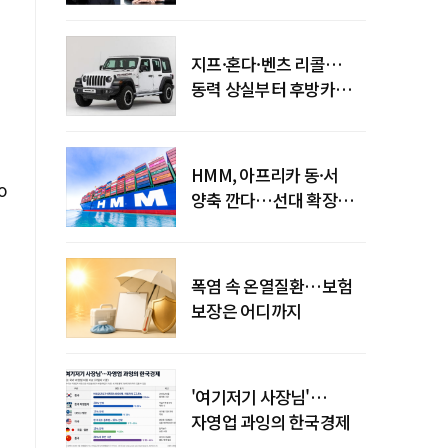
엇갈린 수익화 시계
지프·혼다·벤츠 리콜…
동력 상실부터 후방카메라
먹통까지
HMM, 아프리카 동·서
o
양축 깐다…선대 확장
다음은 '운영 전략'
폭염 속 온열질환…보험
보장은 어디까지
'여기저기 사장님'…
자영업 과잉의 한국경제