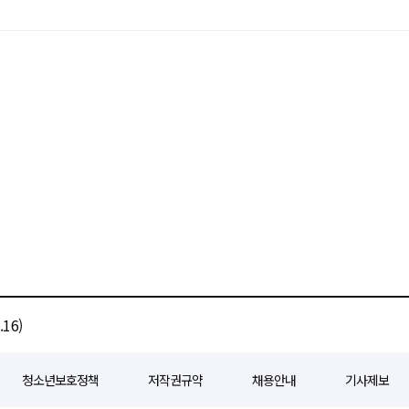
16)
청소년보호정책
저작권규약
채용안내
기사제보