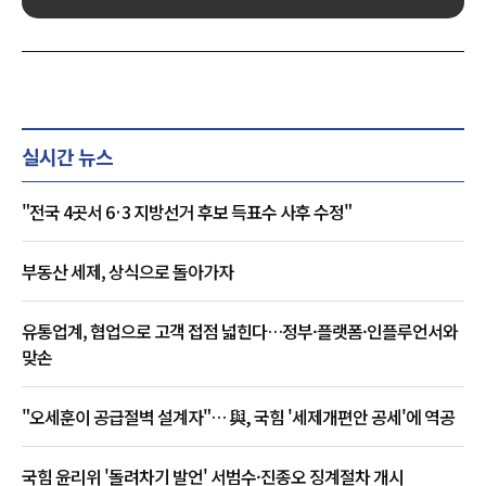
실시간 뉴스
"전국 4곳서 6·3 지방선거 후보 득표수 사후 수정"
부동산 세제, 상식으로 돌아가자
유통업계, 협업으로 고객 접점 넓힌다…정부·플랫폼·인플루언서와
맞손
"오세훈이 공급절벽 설계자"… 與, 국힘 '세제개편안 공세'에 역공
국힘 윤리위 '돌려차기 발언' 서범수·진종오 징계절차 개시