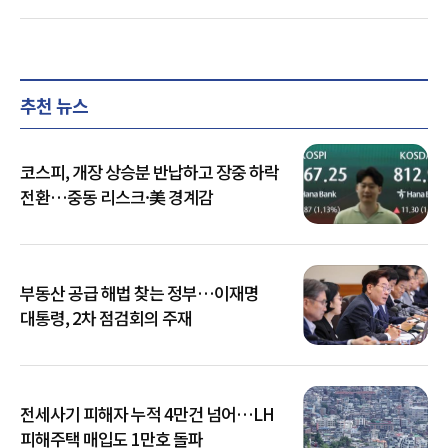
추천 뉴스
코스피, 개장 상승분 반납하고 장중 하락
전환…중동 리스크·美 경계감
부동산 공급 해법 찾는 정부…이재명
대통령, 2차 점검회의 주재
전세사기 피해자 누적 4만건 넘어…LH
피해주택 매입도 1만호 돌파