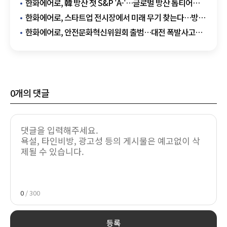
한화에어로, 韓 방산 첫 S&P 'A-'…글로벌 방산 톱티어
문턱 넘었다
한화에어로, 스타트업 전시장에서 미래 무기 찾는다…방산
오픈이노베이션 확대
한화에어로, 안전문화혁신위원회 출범…대전 폭발사고
재발 방지 총력
0
개의 댓글
0
/ 300
등록