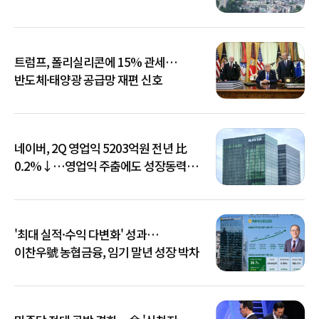
트럼프, 폴리실리콘에 15% 관세…
반도체·태양광 공급망 재편 신호
네이버, 2Q 영업익 5203억원 전년 比
0.2%↓…영업익 주춤에도 성장동력
키운다
'최대 실적·수익 다변화' 성과…
이찬우號 농협금융, 임기 말년 성장 박차