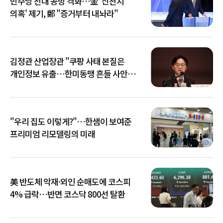
민주당 전대 공방 격화…金 '신천지
의혹' 제기, 鄭 "증거부터 내놔라"
김정관 산업장관 "쿠팡 사태 본질은
개인정보 유출…한미동맹 흔들 사안
아냐"
"우리 집도 이렇게?"…한샘이 보여준
프리미엄 리모델링의 미래
美 반도체 악재·외인 순매도에 코스피
4% 급락…반면 코스닥 800선 탈환